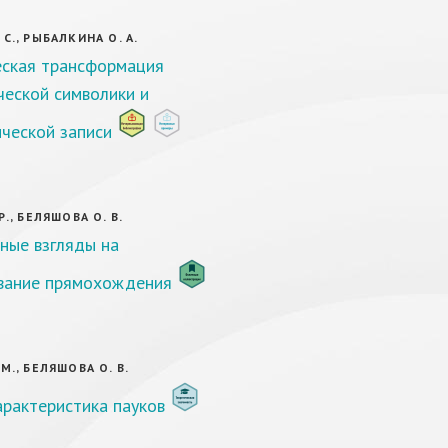
С., РЫБАЛКИНА О. А.
ская трансформация
ческой символики и
ческой записи
Р., БЕЛЯШОВА О. В.
ные взгляды на
вание прямохождения
М., БЕЛЯШОВА О. В.
рактеристика пауков