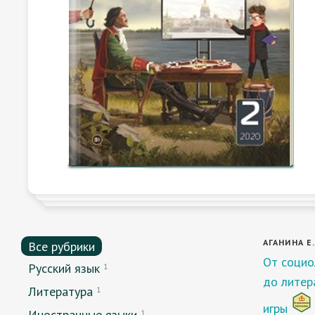
АГАНИНА Е. 
Все рубрики
От социо
Русский язык
1
до литер
Литература
1
игры
Иностранные языки
1