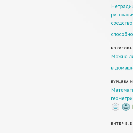
Нетрадиц
рисовани
средство
способно
БОРИСОВА П
Можно ли
в домашн
БУРЦЕВА М.
Математи
геометри
ВИТЕР В. Е