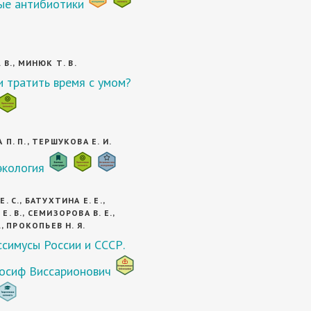
е антибиотики
 В., МИНЮК Т. В.
 тратить время с умом?
П. П., ТЕРШУКОВА Е. И.
экология
. С., БАТУХТИНА Е. Е.,
. В., СЕМИЗОРОВА В. Е.,
., ПРОКОПЬЕВ Н. Я.
ссимусы России и СССР.
осиф Виссарионович