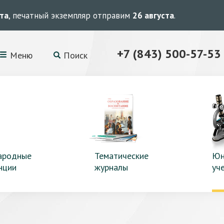
ста
, печатный экземпляр отправим
26 августа
.
+7 (843) 500-57-53
Меню
Поиск
ародные
Тематические
Юн
нции
журналы
уч