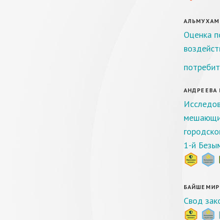
АЛЬМУХАМЕ
Оценка п
воздейст
потребит
АНДРЕЕВА В
Исследов
мешающих
городско
1-й Безы
БАЙШЕМИРОВ
Свод зак