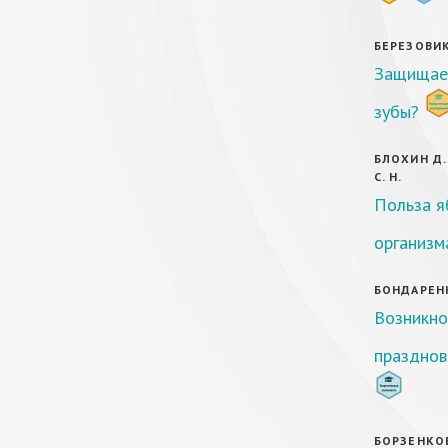
БЕРЕЗОВИКО
Защищает
зубы?
БЛОХИН Д. 
С. Н.
Польза я
организм
БОНДАРЕНК
Возникно
празднов
БОРЗЕНКОВА