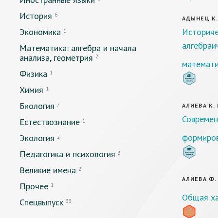
История
6
АДЫНЕЦ К. 
Экономика
Историче
1
алгебраи
Математика: алгебра и начала
анализа, геометрия
2
математи
Физика
1
Химия
1
Биология
7
АЛИЕВА К. 
Современ
Естествознание
1
формиро
Экология
2
Педагогика и психология
3
Великие имена
2
АЛИЕВА Ф. 
Прочее
1
Общая ха
Спецвыпуск
33