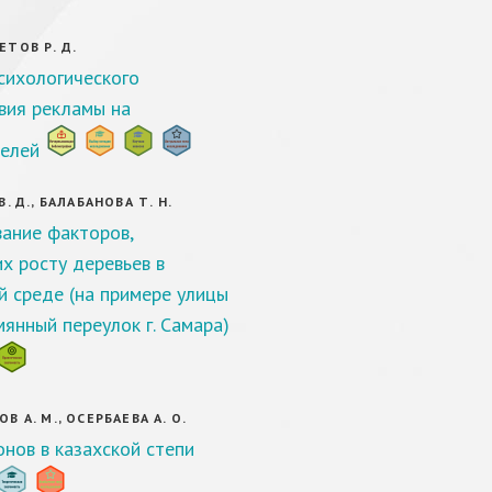
ТОВ Р. Д.
сихологического
вия рекламы на
елей
. Д., БАЛАБАНОВА Т. Н.
ание факторов,
 росту деревьев в
й среде (на примере улицы
мянный переулок г. Самара)
 А. М., ОСЕРБАЕВА А. О.
онов в казахской степи