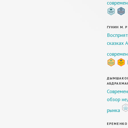
современ
ГУНИН М. Р
Восприят
сказках А
современ
ДЫМШАКОВА 
АБДРАХМАН
Современ
обзор не
рынка
ЕРЕМЕНКО А