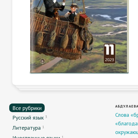
АБДУЛАЕВА 
Все рубрики
Слова «б
Русский язык
3
«благода
Литература
1
окружающ
Иностранные языки
1