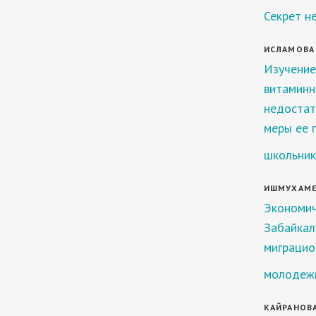
Секрет н
ИСЛАМОВА С
Изучение
витаминн
недостат
меры ее 
школьник
ИШМУХАМЕТ
Экономич
Забайкал
миграцио
молодеж
КАЙРАНОВА 