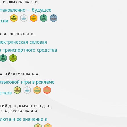
 И., ШМУРЬЕВА Л. И.
тановление — будущее
ссии
. И., ЧЕРНЫХ И. В.
ектрическая силовая
а транспортного средства
А., АЙЗЯТУЛОВА А. А.
языковой игры в рекламе
стков
Й Д. В., КАРАПЕТЯН Д. А.,
. А., БУСЛАЕВА И. А.
люта и ее значение в