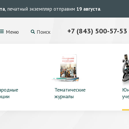
ста
, печатный экземпляр отправим
19 августа
.
+7 (843) 500-57-53
Меню
Поиск
ародные
Тематические
Юн
нции
журналы
уч