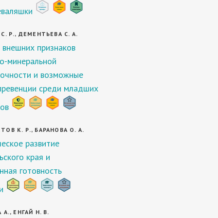
еваляшки
. Р., ДЕМЕНТЬЕВА С. А.
 внешних признаков
о-минеральной
очности и возможные
превенции среди младших
ов
ОВ К. Р., БАРАНОВА О. А.
еское развитие
ьского края и
нная готовность
и
А., ЕНГАЙ Н. В.