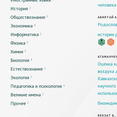
человека
История
2
Обществознание
3
АБИЛТАЙ А.
Родослов
Экономика
4
Информатика
истории 
1
Физика
5
Химия
3
АТАМАНЧЕН
Биология
4
Оценка к
Естествознание
1
воздуха 
Экология
2
Кавказск
научного
Педагогика и психология
1
использо
Великие имена
2
биоинди
Прочее
2
БЕКЗАТ Б.,