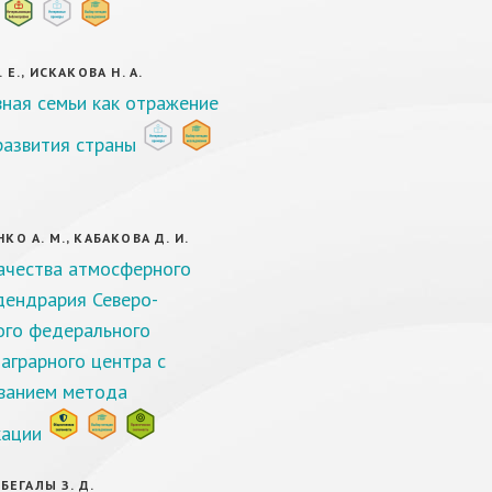
 Е., ИСКАКОВА Н. А.
ная семьи как отражение
развития страны
КО А. М., КАБАКОВА Д. И.
ачества атмосферного
дендрария Северо-
ого федерального
 аграрного центра с
ванием метода
кации
 БЕГАЛЫ З. Д.