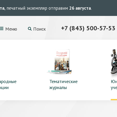
ста
, печатный экземпляр отправим
26 августа
.
+7 (843) 500-57-53
Меню
Поиск
ародные
Тематические
Юн
нции
журналы
уч