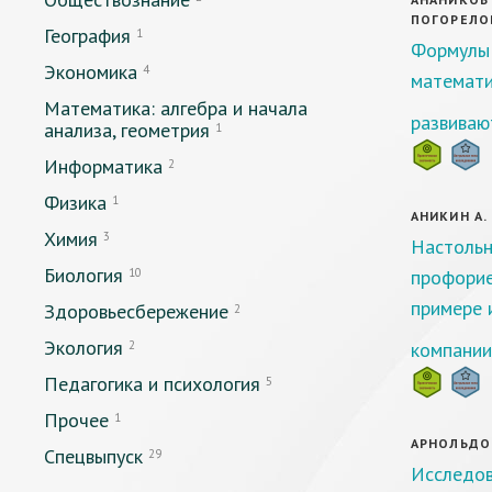
ПОГОРЕЛОВ
География
1
Формулы 
Экономика
4
математи
Математика: алгебра и начала
развиваю
анализа, геометрия
1
Информатика
2
Физика
1
АНИКИН А. 
Химия
3
Настольн
Биология
10
профорие
примере 
Здоровьесбережение
2
Экология
2
компании
Педагогика и психология
5
Прочее
1
АРНОЛЬДОВ 
Спецвыпуск
29
Исследов