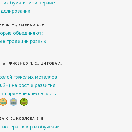
т из бумаги: мои первые
оделировании
Н Ф. М., ЕЩЕНКО О. Н.
торые объединяют:
ые традиции разных
 А., ФИСЕНКО П. С., ШИТОВА А.
солей тяжелых металлов
u2+) на рост и развитие
 на примере кресс-салата
 К. С., КОЗЛОВА В. Н.
пьютерных игр в обучении