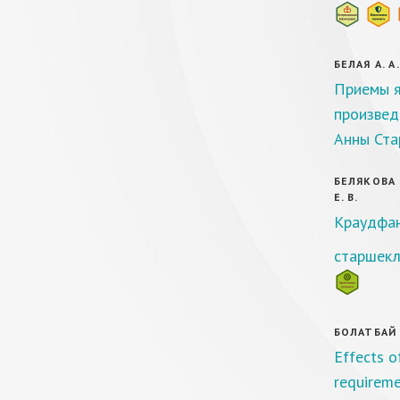
БЕЛАЯ А. А
Приемы я
произвед
Анны Ста
БЕЛЯКОВА И
Е. В.
Краудфан
старшекл
БОЛАТБАЙ 
Effects o
requireme