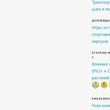
Транспор
шаги в м
ДЕРЕВЯШКИ
Игры, ко
спортивн
народов
ЕГОРКИН М.
С.
Влияние 
(Pb2+ и C
растений
ЕМЕЛЬЯНОВА
Роль ком