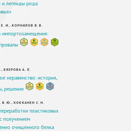
 и легенды рода
овых»
. И., КОРНИЛОВ В. В.
 импортозамещения:
 провалы
., БЯЗРОВА А. Л.
ое неравенство: история,
, решения
В. Ю., ХОККАНЕН С. Н.
переработки пластиковых
с получением
нно очищенного белка