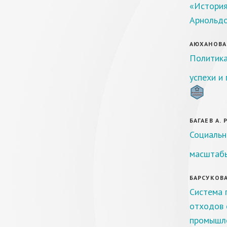
«История
Арнольд
АЮХАНОВА Е
Политика
успехи и
БАГАЕВ А. Р
Социальн
масштабы
БАРСУКОВА 
Система 
отходов 
промышле