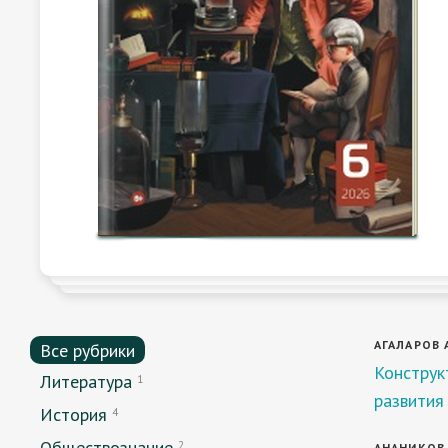
АГАЛАРОВ А
Все рубрики
Конструк
Литература
1
развития
История
4
Обществознание
2
АНАНИКОВ К