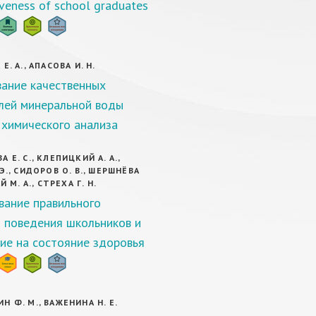
veness of school graduates
Е. А., АПАСОВА И. Н.
ание качественных
лей минеральной воды
химического анализа
 Е. С., КЛЕПИЦКИЙ А. А.,
Э., СИДОРОВ О. В., ШЕРШНЁВА
Й М. А., СТРЕХА Г. Н.
ание правильного
 поведения школьников и
ние на состояние здоровья
Н Ф. М., ВАЖЕНИНА Н. Е.