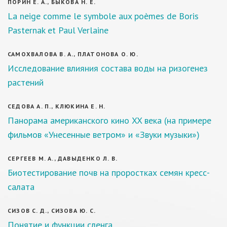
ПОРИН Е. А., БЫКОВА Н. Е.
La neige comme le symbole aux poèmes de Boris
Pasternak et Paul Verlaine
САМОХВАЛОВА В. А., ПЛАТОНОВА О. Ю.
Исследование влияния состава воды на ризогенез
растений
СЕДОВА А. П., КЛЮКИНА Е. Н.
Панорама американского кино XX века (на примере
фильмов «Унесенные ветром» и «Звуки музыки»)
СЕРГЕЕВ М. А., ДАВЫДЕНКО Л. В.
Биотестирование почв на проростках семян кресс-
салата
СИЗОВ С. Д., СИЗОВА Ю. С.
Понятие и функции сленга