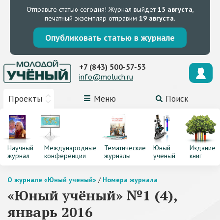
Отправьте статью сегодня!
Журнал выйдет
15 августа
,
печатный экземпляр отправим
19 августа
.
Опубликовать статью в журнале
+7 (843) 500-57-53
info@moluch.ru
Проекты
Меню
Поиск
Научный
Международные
Тематические
Юный
Издание
журнал
конференции
журналы
ученый
книг
О журнале «Юный ученый»
/
Номера журнала
«Юный учёный» №1 (4),
январь 2016