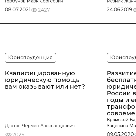
Горбунов Марк Сергеевич
Резник Жанн
08.07.2021
24.06.2019
2427
Юриспруденция
Юриспру
Квалифицированную
Развити
юридическую помощь
бесплат
вам оказывают или нет?
юридиче
России в
годы и е
трансфо
совреме
Крамской Ва
Дзотов Чермен Александрович
Зацепина Ма
09.05.2020
2029