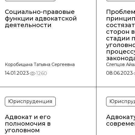
Социально-правовые
Проблем
функции адвокатской
принци
деятельности
состяза
сторон 
стадии 
уголовно
процесс
законод
Коробицына Татьяна Сергеевна
Слепцов Айа
14.01.2023
08.06.2023
1260
Юриспруденция
Юриспру
Адвокат и его
Адвокат
полномочия в
совреме
уголовном