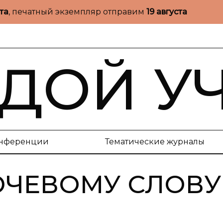
ста
, печатный экземпляр отправим
19 августа
ДОЙ У
нференции
Тематические журналы
ЮЧЕВОМУ СЛОВУ 