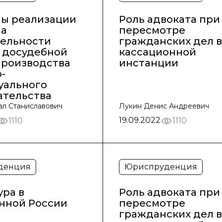
ы реализации
Роль адвоката при
па
пересмотре
тельности
гражданских дел в
в досудебной
кассационной
производства
инстанции
-
уального
ательства
ал Станиславович
Лукин Денис Андреевич
19.09.2022
1110
1110
денция
Юриспруденция
ура в
Роль адвоката при
нной России
пересмотре
гражданских дел в