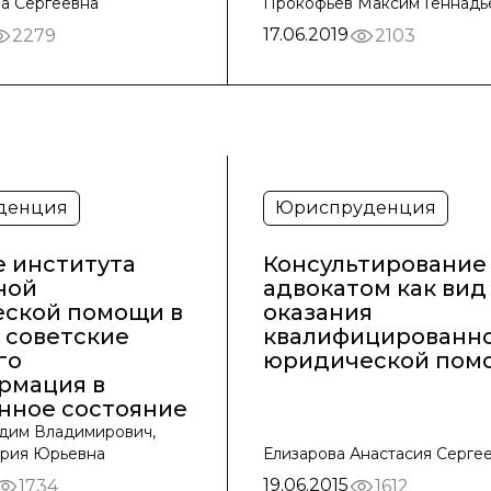
а Сергеевна
Прокофьев Максим Геннадь
17.06.2019
2279
2103
денция
Юриспруденция
е института
Консультирование
ной
адвокатом как вид
ской помощи в
оказания
 советские
квалифицированн
го
юридической пом
рмация в
нное состояние
дим Владимирович,
рия Юрьевна
Елизарова Анастасия Серге
19.06.2015
1734
1612