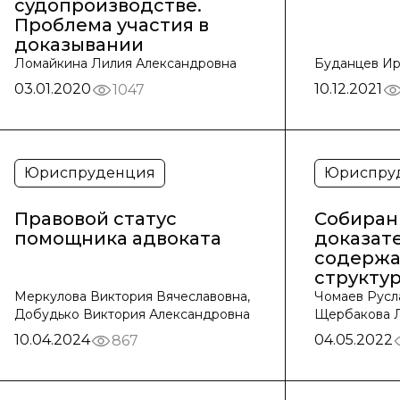
судопроизводстве.
Проблема участия в
доказывании
Ломайкина Лилия Александровна
Буданцев Ир
03.01.2020
10.12.2021
1047
Юриспруденция
Юриспру
Правовой статус
Собиран
помощника адвоката
доказате
содержа
структу
Меркулова Виктория Вячеславовна,
Чомаев Русл
Добудько Виктория Александровна
Щербакова Л
10.04.2024
04.05.2022
867