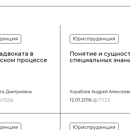
денция
Юриспруденция
адвоката в
Понятие и сущнос
ском процессе
специальных знан
ьга Дмитриевна
Кораблев Андрей Алексеев
12.01.2016
11556
7733
денция
Юриспруденция