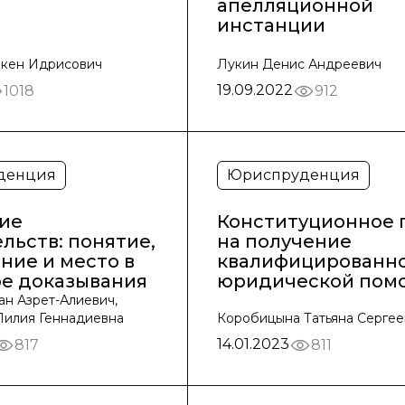
апелляционной
инстанции
кен Идрисович
Лукин Денис Андреевич
19.09.2022
1018
912
денция
Юриспруденция
ие
Конституционное 
льств: понятие,
на получение
ние и место в
квалифицированн
ре доказывания
юридической пом
ан Азрет-Алиевич,
илия Геннадиевна
Коробицына Татьяна Сергее
14.01.2023
817
811