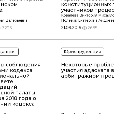
анском
конституционных 
е.
участников проце
Ковалева Виктория Михайло
рья Валерьевна
Полевик Екатерина Андрее
21.09.2019
3225
2685
денция
Юриспруденция
ы соблюдения
Некоторые пробл
ами кодекса
участия адвоката в
иональной
арбитражном про
свете
даций
ьной палаты
в 2018 года о
нии кодекса