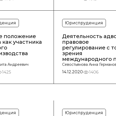
денция
Юриспруденция
е положение
Деятельность адво
 как участника
правовое
ого
регулирование с т
изводства
зрения
международного 
ита Андреевич
Севостьянова Анна Германо
14.12.2020
1425
1406
денция
Юриспруденция