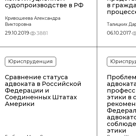
судопроизводстве в РФ
в гражд
процесс
Кривошеева Александра
Викторовна
Талицких Да
29.10.2019
06.10.2017
3881
Юриспруденция
Юриспру
Сравнение статуса
Проблем
адвоката в Российской
адвокат
Федерации и
професс
Соединенных Штатах
этики в 
Америки
рекомен
Федерал
адвокато
соблюде
этики