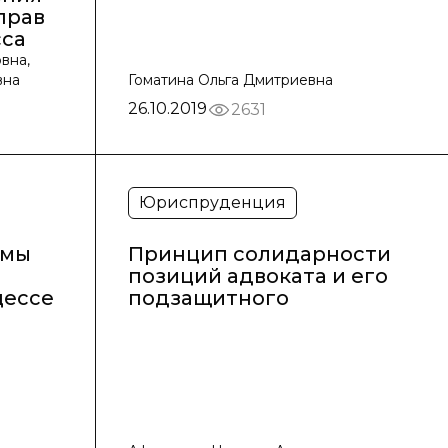
прав
сса
вна,
вна
Гоматина Ольга Дмитриевна
26.10.2019
2631
Юриспруденция
емы
Принцип солидарности
позиций адвоката и его
цессе
подзащитного