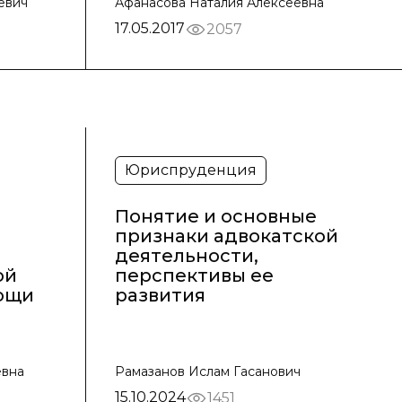
евич
Афанасова Наталия Алексеевна
17.05.2017
2057
Юриспруденция
Понятие и основные
признаки адвокатской
деятельности,
ой
перспективы ее
ощи
развития
евна
Рамазанов Ислам Гасанович
15.10.2024
1451