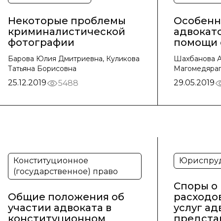
Некоторые проблемы
Особенн
криминалистической
адвокат
фотографии
помощи 
Барова Юлия Дмитриевна, Куликова
Шахбанова А
Татьяна Борисовна
Магомедяра
25.12.2019
29.05.2019
5488
Конституционное
Юриспру
(государственное) право
Споры о
Общие положения об
расходов
участии адвоката в
услуг ад
конституционном
предста