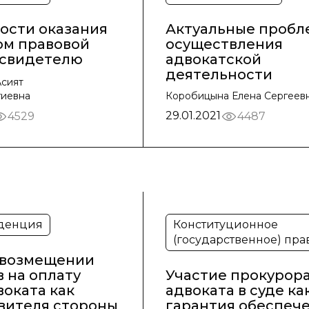
ости оказания
Актуальные пробл
ом правовой
осуществления
свидетелю
адвокатской
деятельности
сият
гиевна
Коробицына Елена Сергеев
29.01.2021
4529
4487
денция
Конституционное
(государственное) пра
 возмещении
 на оплату
Участие прокурора
воката как
адвоката в суде ка
вителя стороны
гарантия обеспеч