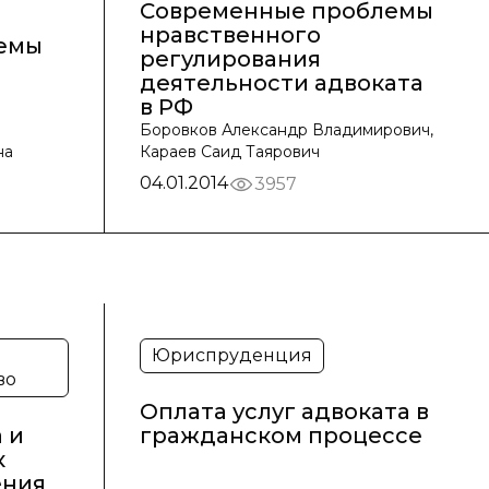
Современные проблемы
нравственного
емы
регулирования
деятельности адвоката
в РФ
Боровков Александр Владимирович,
на
Караев Саид Таярович
04.01.2014
3957
Юриспруденция
во
Оплата услуг адвоката в
 и
гражданском процессе
к
ения