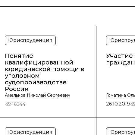
Юриспруденция
Юриспру
Понятие
Участие 
квалифицированной
граждан
юридической помощи в
уголовном
судопроизводстве
России
Амельков Николай Сергеевич
Гоматина Ол
26.10.2019
16544
Юриспруденция
Юриспру