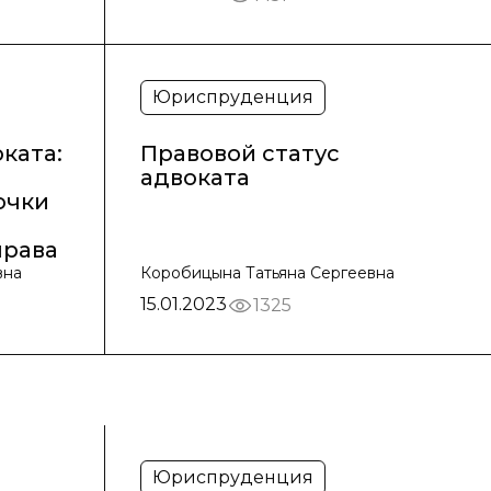
Юриспруденция
ката:
Правовой статус
адвоката
очки
права
вна
Коробицына Татьяна Сергеевна
15.01.2023
1325
Юриспруденция