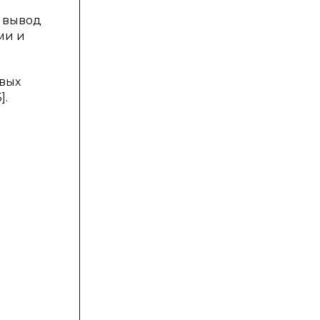
 вывод
ми и
вых
].