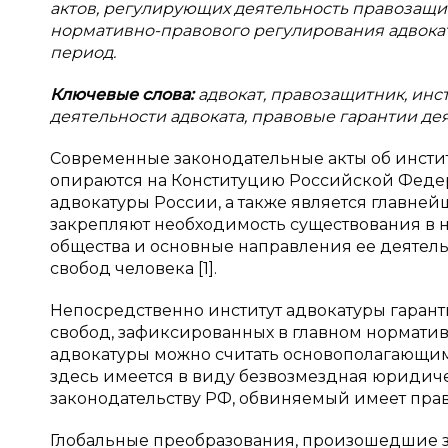
актов, регулирующих деятельность правозащит
нормативно-правового регулирования адвока
период.
Ключевые слова:
адвокат, правозащитник, ин
деятельности адвоката, правовые гарантии дея
Современные законодательные акты об инстит
опираются на Конституцию Российской Федер
адвокатуры России, а также является главне
закрепляют необходимость существования в н
общества и основные направления ее деятель
свобод человека [1].
Непосредственно институт адвокатуры гарант
свобод, зафиксированных в главном нормативн
адвокатуры можно считать основополагающим 
здесь имеется в виду безвозмездная юридич
законодательству РФ, обвиняемый имеет пра
Глобальные преобразования, произошедшие з