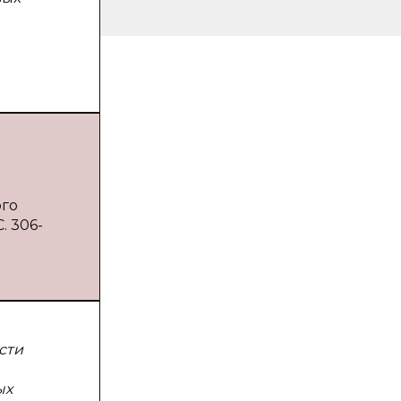
ого
. 306-
сти
ых