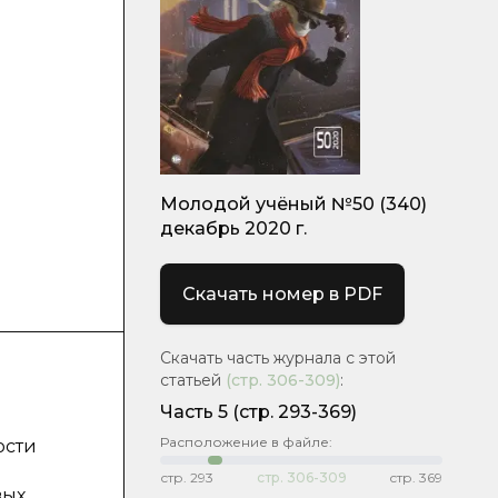
Молодой учёный №50 (340)
декабрь 2020 г.
Скачать номер в PDF
Скачать часть журнала с этой
статьей
(стр.
306-309
)
:
Часть 5
(стр. 293-369)
Расположение в файле:
ости
стр.
293
стр.
306-309
стр.
369
вых