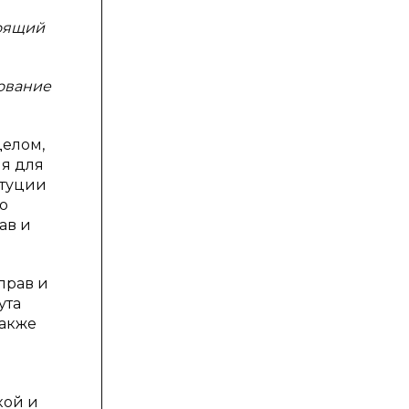
тоящий
рование
целом,
я для
итуции
о
ав и
прав и
ута
Также
кой и