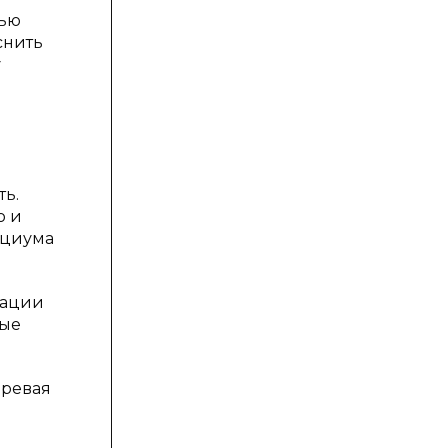
тью
снить
у
ь.
о и
оциума
рации
ные
зревая