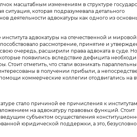
лчок масштабным изменениям в структуре государс
я ситуация, которая подразумевала детального
ов деятельности адвокатуры как одного из основн
 института адвокатуры на отечественной и мировой
способствовало рассмотрение, принятие и утвержд
 свою очередь, расширили права адвоката в суде. Но
х, которые появились вследствие дефицита необход
ы. Стоит отметить, что стали возникать параллельны
интересованы в получении прибыли, а непосредств
омощи коммерческие коллегии отодвигались на в
атуре стало причиной ее причисления к института
озложением на адвокатуру правовых функций. Стоит
ала ведущим субъектом осуществления конституционн
анной юридической поддержки, а это, безусловно,