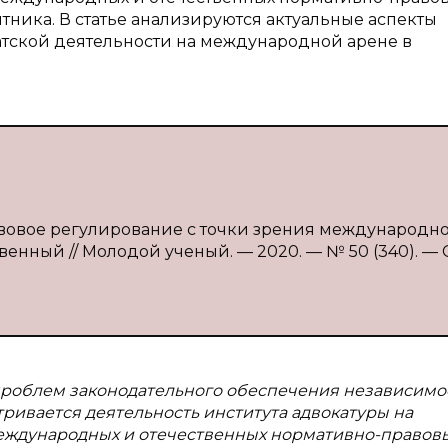
тника. В статье анализируются актуальные аспекты
тской деятельности на международной арене в
правовое регулирование с точки зрения международн
ственный // Молодой ученый. — 2020. — № 50 (340). — С
 проблем законодательного обеспечения независимо
тривается деятельность института адвокатуры на
еждународных и отечественных нормативно-правов