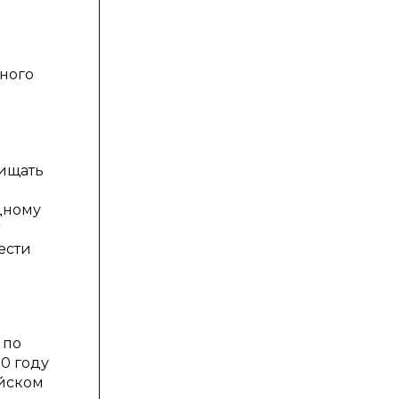
ного
щищать
дному
ести
 по
0 году
ейском