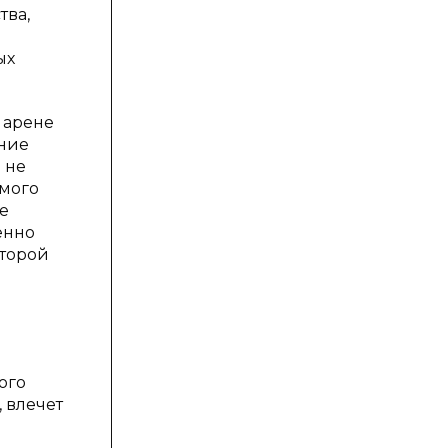
тва,
ых
 арене
ение
 не
имого
е
енно
торой
м
ого
 влечет