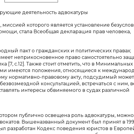
лирующие деятельность адвокатуры
миссией которого является установление безуслов
омощи, стала Всеобщая декларация прав человека,
родный пакт о гражданских и политических правах;
 имеет неприкосновенное право самостоятельно за
 [7, с.12]. Также стоит отметить, что в Минимальных
ыми имеются положения, относящиеся к междунаро
ному нормативно-правовому акту, подсудимый может
безвозмездной консультацией, встречаться с ним, в
дставлять интересы обвиняемого в судах различной
тором публично освещена роль адвокатуры, можно
вокатов. Вышеназванный документ был принят в 199
ыл разработан Кодекс поведения юристов в Европ