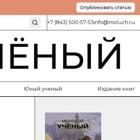
Опубликовать статью
+7 (843) 500-57-53
info@moluch.ru
ЧЁНЫЙ
Юный ученый
Издание книг