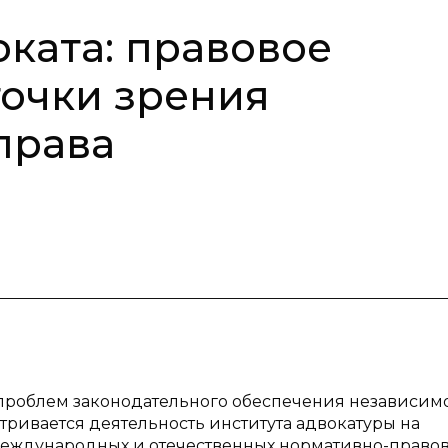
оката: правовое
точки зрения
права
 проблем законодательного обеспечения независим
атривается деятельность института адвокатуры на
международных и отечественных нормативно-право