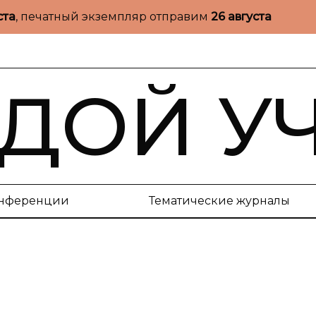
ста
, печатный экземпляр отправим
26 августа
ДОЙ У
нференции
Тематические журналы