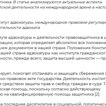
ника. В статье анализируются актуальные аспекты
тской деятельности на международной арене в нас
ститут адвокатуры, международное правовое регули
тельности адвоката.
уте адвокатуры и деятельности правозащитника в 
ации, которая определяет абсолютно все положени
йшим документом в нашей стране. Положения Конст
ашей стране адвокатуры как института гражданског
ности, прежде всего, защита высшей ценности — пр
ирует, помогает отстаивать и защищать сбережения 
о-правовом акте государства. Деятельность инстит
средством защиты прав и свобод граждан в суде. 
еская помощь, поскольку согласно действующему
во на квалифицированную помощь защитника [2].
а последнее десятилетие в социальной, политичес