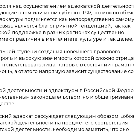
роля над осуществлением адвокатской деятельнос
ющие в том или ином субъекте РФ, это можно объя
адвокатуры подчиняется как непосредственно самом
мосвязь является благоприятной тенденцией, так как
кой поддержке в разных регионах существенно
имеют различия в менталитете, культуре и так далее.
альной ступени создания новейшего правового
роль и высокую значимость которой сложно отрицат
 присутствовать лица, которые в состоянии грамотн
щь, а от этого напрямую зависит существование с
кой деятельности и адвокатуры в Российской Феде
ечественным законодательством, но и общепризнан
естве.
ский адвокат рассуждает следующим образом: «обо
атской деятельности на предмет его соответствия
ской деятельности, необходимо заметить, что оно