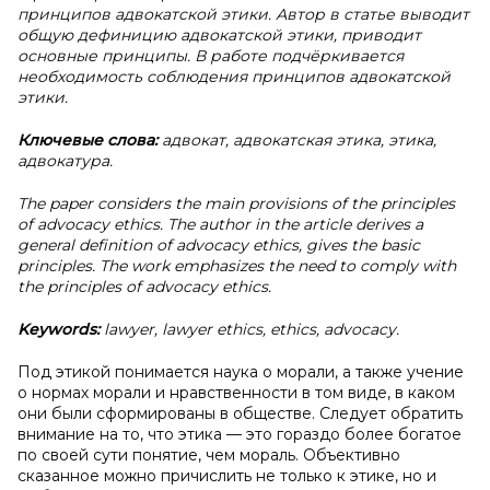
принципов адвокатской этики. Автор в статье выводит
общую дефиницию адвокатской этики, приводит
основные принципы. В работе подчёркивается
необходимость соблюдения принципов адвокатской
этики.
Ключевые слова:
адвокат, адвокатская этика, этика,
адвокатура.
The paper considers the main provisions of the principles
of advocacy ethics. The author in the article derives a
general definition of advocacy ethics, gives the basic
principles. The work emphasizes the need to comply with
the principles of advocacy ethics.
Keywords:
lawyer, lawyer ethics, ethics, advocacy.
Под этикой понимается наука о морали, а также учение
о нормах морали и нравственности в том виде, в каком
они были сформированы в обществе. Следует обратить
внимание на то, что этика — это гораздо более богатое
по своей сути понятие, чем мораль. Объективно
сказанное можно причислить не только к этике, но и