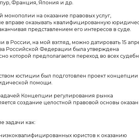
апур, Франция, Япония и др.
й монополии на оказание правовых услуг,
 не вправе оказывать квалифицированную юридиче
аканчивая представлением его интересов в суде.
 в России, на мой взгляд, можно датировать 15 апр
ства Российской Федерации была утверждена
сно которой предполагается переход во всех судеб
твом юстиции был подготовлен проект концепции
идической помощи.
 задачей Концепции регулирования рынка
ется создание целостной правовой основы оказа
е задачи как:
а низкоквалифицированных юристов к оказанию