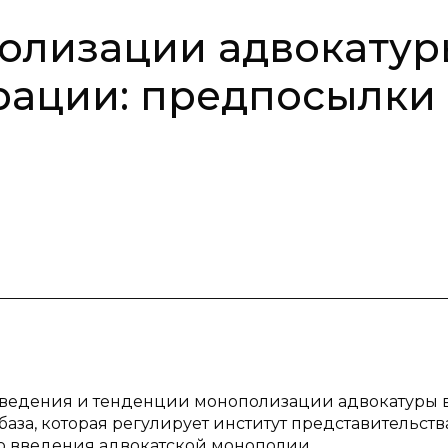
олизации адвокатур
рации: предпосылки
введения и тенденции монополизации адвокатуры 
аза, которая регулирует институт представительства
 введения адвокатской монополии.