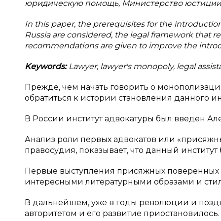
юридическую помощь, Министерство юстиции
In this paper, the prerequisites for the introducti
Russia are considered, the legal framework that reg
recommendations are given to improve the introd
Keywords:
Lawyer, lawyer's monopoly, legal assistan
Прежде, чем начать говорить о монополизац
обратиться к истории становления данного ин
В России институт адвокатуры был введен Але
Анализ роли первых адвокатов или «присяжны
правосудия, показывает, что данный институт
Первые выступления присяжных поверенных о
интересными литературными образами и сти
В дальнейшем, уже в годы революции и поздн
авторитетом и его развитие приостановилось.