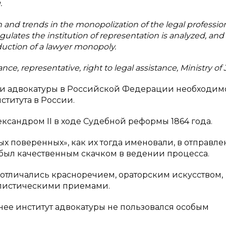
.
on and trends in the monopolization of the legal professio
ulates the institution of representation is analyzed, and
uction of a lawyer monopoly.
ce, representative, right to legal assistance, Ministry of 
ии адвокатуры в Российской Федерации необходим
ститута в России.
ксандром II в ходе Судебной реформы 1864 года.
х поверенных», как их тогда именовали, в отправл
 был качественным скачком в ведении процесса.
тличались красноречием, ораторским искусством,
листическими приемами.
ее институт адвокатуры не пользовался особым