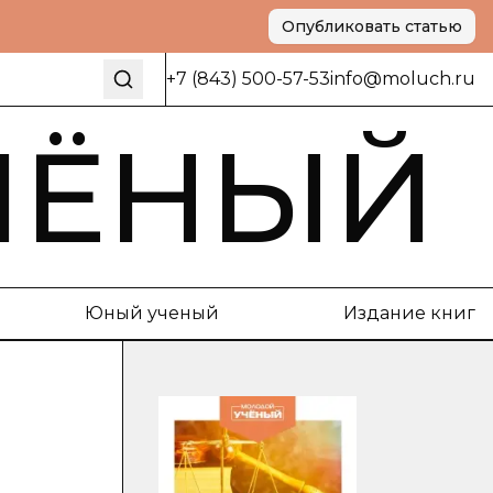
Опубликовать статью
+7 (843) 500-57-53
info@moluch.ru
ЧЁНЫЙ
Юный ученый
Издание книг