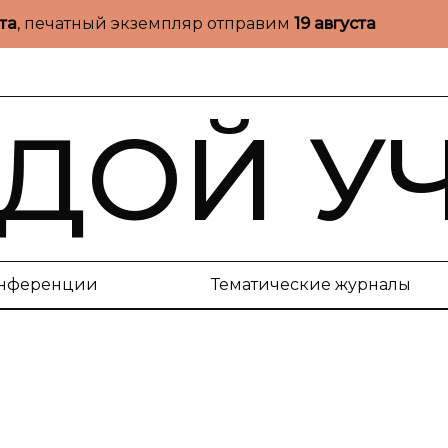
ста
, печатный экземпляр отправим
19 августа
ДОЙ У
нференции
Тематические журналы