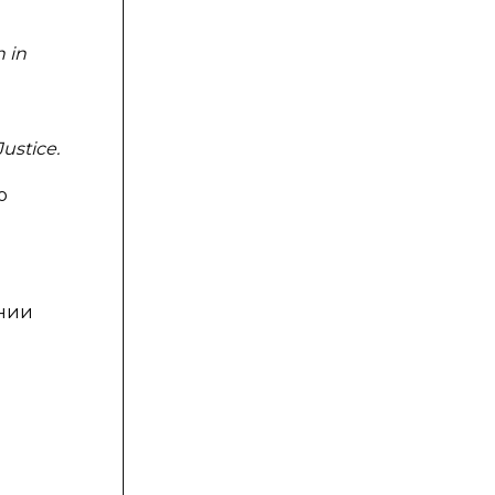
n in
Justice.
о
ении