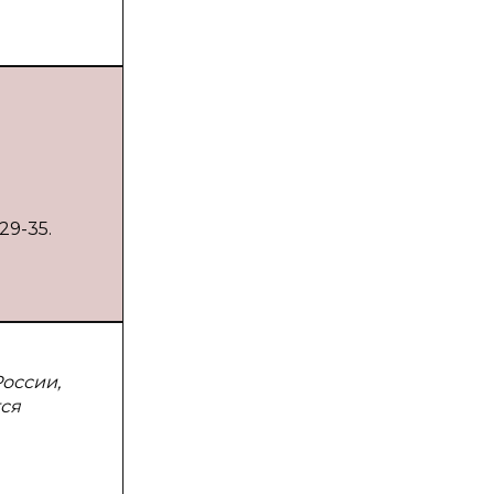
29-35.
оссии,
тся