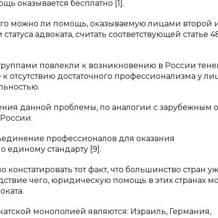
ь оказывается бесплатно [1].
того можно ли помощь, оказываемую лицами второй 
статуса адвоката, считать соответствующей статье 4
группами повлекли к возникновению в России тене
е к отсутствию достаточного профессионализма у лиц
льностью.
ения данной проблемы, по аналогии с зарубежным 
 России.
ъединение профессионалов для оказания
единому стандарту [9].
 констатировать тот факт, что большинство стран у
ствие чего, юридическую помощь в этих странах мо
оката.
атской монополией являются: Израиль, Германия,