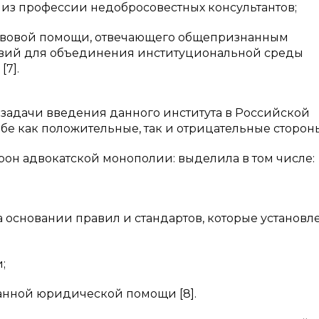
 из профессии недобросовестных консультантов;
авовой помощи, отвечающего общепризнанным
овий для объединения институциональной среды
7].
и задачи введения данного института в Российской
е как положительные, так и отрицательные сторон
орон адвокатской монополии: выделила в том числе:
а основании правил и стандартов, которые установл
;
анной юридической помощи [8].