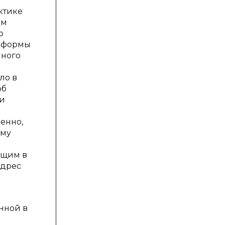
ктике
им
о
е формы
нного
ло в
об
ии
венно,
ому
ющим в
адрес
нной в
м