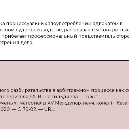
ка процессуальных злоупотреблений адвокатом в
ажном судопроизводстве, раскрываются конкретны
о прибегает профессиональный представитель стор
отрения дела.
бного разбирательства в арбитражном процессе как 
ерителя / А. В. Разгильдяева. — Текст :
ных : материалы XV Междунар. науч. конф. (г. Казан
020. — С. 79-82. — URL: