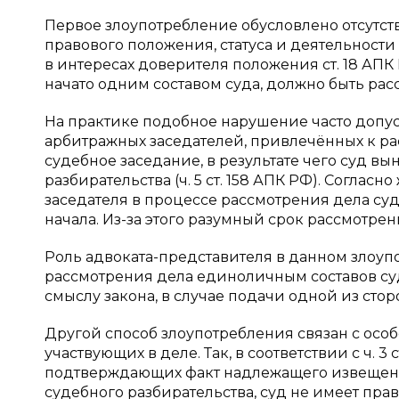
Первое злоупотребление обусловлено отсутс
правового положения, статуса и деятельности
в интересах доверителя положения ст. 18 АПК 
начато одним составом суда, должно быть рас
На практике подобное нарушение часто допуска
арбитражных заседателей, привлечённых к ра
судебное заседание, в результате чего суд 
разбирательства (ч. 5 ст. 158 АПК РФ). Согласн
заседателя в процессе рассмотрения дела су
начала. Из-за этого разумный срок рассмотрен
Роль адвоката-представителя в данном злоуп
рассмотрения дела единоличным составов суда,
смыслу закона, в случае подачи одной из стор
Другой способ злоупотребления связан с ос
участвующих в деле. Так, в соответствии с ч. 3
подтверждающих факт надлежащего извещения
судебного разбирательства, суд не имеет пра