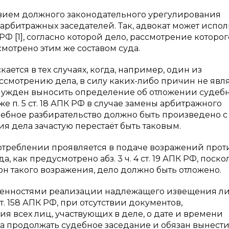
твием должного законодательного урегулирования
 арбитражных заседателей. Так, адвокат может испол
РФ [1], согласно которой дело, рассмотрение которог
смотрено этим же составом суда.
ется в тех случаях, когда, например, один из
ссмотрению дела, в силу каких-либо причин не явля
вынужден выносить определение об отложении судеб
о же п. 5 ст. 18 АПК РФ в случае замены арбитражного
дебное разбирательство должно быть произведено с
ия дела зачастую перестаёт быть таковым.
отреблении проявляется в подаче возражений прот
 как предусмотрено абз. 3 ч. 4 ст. 19 АПК РФ, поско
он такого возражения, дело должно быть отложено.
обенностями реализации надлежащего извещения ли
 ст. 158 АПК РФ, при отсутствии документов,
 всех лиц, участвующих в деле, о дате и времени
ва продолжать судебное заседание и обязан вынест