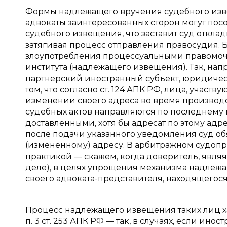
Формы надлежащего вручения судебного изве
адвокаты заинтересованных сторон могут пос
судебного извещения, что заставит суд откла
затягивая процесс отправления правосудия. Б
злоупотребления процессуальными правомоч
института (надлежащего извещения). Так, нап
партнерский иностранный субъект, юридическ
том, что согласно ст. 124 АПК РФ, лица, учас
изменении своего адреса во время производс
судебных актов направляются по последнему 
доставленными, хотя бы адресат по этому адре
после подачи указанного уведомления суд о
(изменённому) адресу. В арбитражном судопр
практикой — скажем, когда доверитель, явля
деле), в целях упрощения механизма надлежа
своего адвоката-представителя, находящегос
Процесс надлежащего извещения таких лиц х
п. 3 ст. 253 АПК РФ — так, в случаях, если ин