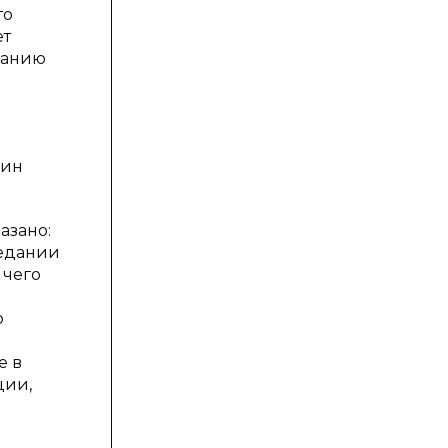
то
ет
ванию
дин
азано:
седании
 чего
о
е в
ции,