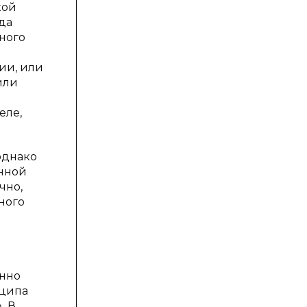
кой
да
ного
ии, или
или
еле,
однако
анной
чно,
ного
енно
нципа
 В.