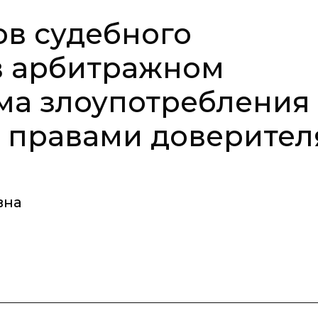
ов судебного
в арбитражном
ма злоупотребления
 правами доверител
вна