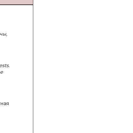
ны,
ests.
he
тная