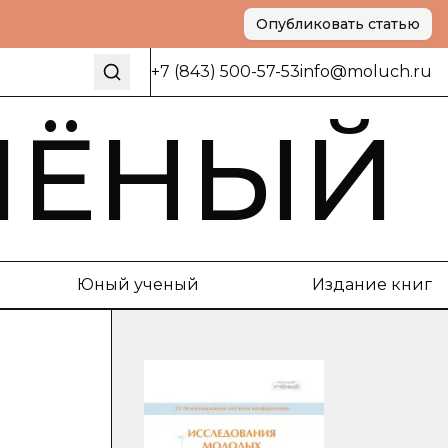
Опубликовать статью
+7 (843) 500-57-53
info@moluch.ru
ЧЁНЫЙ
Юный ученый
Издание книг