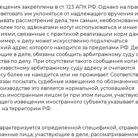
щения закреплены в ст. 123 АПК РФ. Однако на пра
оветовать им уклоняться от надлежащего вручения 
дывать рассмотрение дела, тем самым, необоснованн
олее того, адвокатами могут использоваться и ины
иями, связанные с практикой реализации норм да
ример, к делу может искусственно подключаться
ий адрес которого находится за пределами РФ. Де
твующие в деле, обязаны сообщить арбитражному суду 
тва по делу. При отсутствии такого сообщения коп
известному арбитражному суду адресу и считаются
су более не находится или не проживает. Соответст
бязан посылать судебные извещения по обозначенн
оизводстве это является нормальной, устоявшейся
ясь иностранным лицом (и при этом лицом, участву
щего извещения иностранного субъекта указывает 
я на территории РФ.
арактеризуется определённой спецификой, отражё
остранные лица, участвующие в деле, рассматриваемо