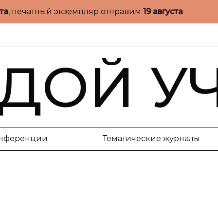
ста
, печатный экземпляр отправим
19 августа
ДОЙ У
нференции
Тематические журналы