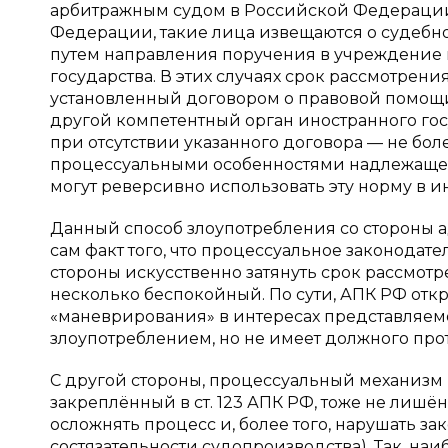
арбитражным судом в Российской Федерации
Федерации, такие лица извещаются о судебн
путем направления поручения в учреждение 
государства. В этих случаях срок рассмотрен
установленный договором о правовой помощ
другой компетентный орган иностранного госу
при отсутствии указанного договора — не бол
процессуальными особенностями надлежащего
могут реверсивно использовать эту норму в и
Данный способ злоупотребления со стороны ад
сам факт того, что процессуальное законодат
стороны искусственно затянуть срок рассмотр
несколько беспокойный. По сути, АПК РФ отк
«маневрирования» в интересах представляем
злоупотреблением, но не имеет должного про
С другой стороны, процессуальный механизм
закреплённый в ст. 123 АПК РФ, тоже не лишё
осложнять процесс и, более того, нарушать з
состязательности судопроизводства). Так, наи