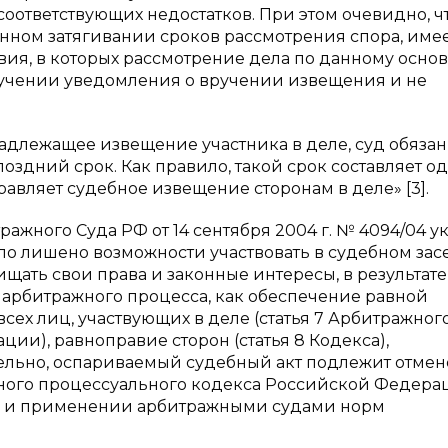
оответствующих недостатков. При этом очевидно, ч
нном затягивании сроков рассмотрения спора, име
овия, в которых рассмотрение дела по данному осно
лучении уведомления о вручении извещения и не
адлежащее извещение участника в деле, суд обязан
поздний срок. Как правило, такой срок составляет о
правляет судебное извещение сторонам в деле» [3].
ного Суда РФ от 14 сентября 2004 г. № 4094/04 ук
было лишено возможности участвовать в судебном за
ать свои права и законные интересы, в результате
арбитражного процесса, как обеспечение равной
сех лиц, участвующих в деле (статья 7 Арбитражног
ии), равноправие сторон (статья 8 Кодекса),
вательно, оспариваемый судебный акт подлежит отмен
ажного процессуального кодекса Российской Федера
и и применении арбитражными судами норм