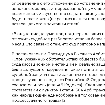
определение о его отложении до устранения с
адвокат стороны, заинтересованной в умышле
возможность искусственно создать такие усл
будет невозможно (не расписываться при по
возвращать его в почтовый отдел).
«В отсутствие документов, подтверждающих н
отложить судебное разбирательство на более 
месяц. Это связано с тем, что суд повторно на
В постановлении Президиума Высшего Арбитраж
«...при указанных обстоятельствах общество 
суда кассационной инстанции и реально защищ
были допущены нарушения таких принципов 
судебной защиты прав и законных интересов в
процессуального кодекса Российской Федерац
состязательность (статья 9 Кодекса)... Следо
соответствии с пунктом 1 статьи 304 Арбитр
как нарушающий единообразие в толковани
процессуального права» [2].