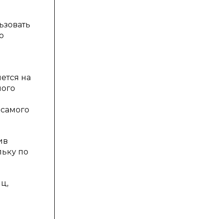
ьзовать
о
ется на
ного
 самого
ив
льку по
ц,
и