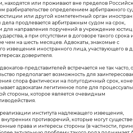
, находятся или проживают вне пределов Российс
ом разбирательстве определением арбитражного су
юстиции или другой компетентный орган иностран
ия дела продлевается арбитражным судом на срок,
и для направления поручений в учреждение юстиц
дарства, а при отсутствии в договоре такого срока 
ее чем на шесть месяцев. Адвокаты, знакомые с
 извещения иностранного лица, участвующего в д
нтересах доверителя.
вокатов-представителей встречается не так часто, 
ельство предполагает возможность для заинтересов
ения спора фактически на полугодичный срок, коне
рывает адвокатам легитимное поле для процессуаль
ой стороны, которое является очевидным
тиводействия.
 реализации института надлежащего извещения,
н внутренних противоречий, которые могут существ
аконные права и интересы стороны (в частности, при
более актуальную проблему такого рода поднимает А.