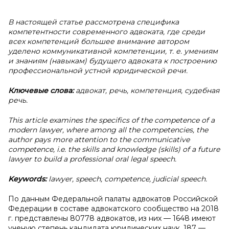
В настоящей статье рассмотрена специфика
компетентности современного адвоката, где среди
всех компетенций большее внимание автором
уделено коммуникативной компетенции, т. е. умениям
и знаниям (навыкам) будущего адвоката к построению
профессиональной устной юридической речи.
Ключевые слова:
адвокат, речь, компетенция, судебная
речь.
This article examines the specifics of the competence of a
modern lawyer, where among all the competencies, the
author pays more attention to the communicative
competence, i.e. the skills and knowledge (skills) of a future
lawyer to build a professional oral legal speech.
Keywords:
lawyer, speech, competence, judicial speech.
По данным Федеральной палаты адвокатов Российской
Федерации в составе адвокатского сообщество на 2018
г. представлены 80778 адвокатов, из них — 1648 имеют
ученую степень кандидата юридических наук, 187 —