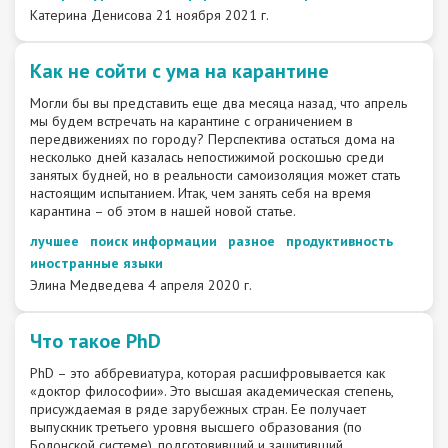
Катерина Денисова
21 ноября 2021 г.
Как не сойти с ума на карантине
Могли бы вы представить еще два месяца назад, что апрель
мы будем встречать на карантине с ограничением в
передвижениях по городу? Перспектива остаться дома на
несколько дней казалась непостижимой роскошью среди
занятых будней, но в реальности самоизоляция может стать
настоящим испытанием. Итак, чем занять себя на время
карантина – об этом в нашей новой статье.
лучшее
поиск информации
разное
продуктивность
иностранные языки
Элина Медведева
4 апреля 2020 г.
Что такое PhD
PhD – это аббревиатура, которая расшифровывается как
«доктор философии». Это высшая академическая степень,
присуждаемая в ряде зарубежных стран. Ее получает
выпускник третьего уровня высшего образования (по
Болонской системе), подготовивший и защитивший