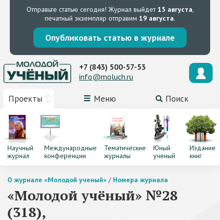
Отправьте статью сегодня!
Журнал выйдет
15 августа
,
печатный экземпляр отправим
19 августа
.
Опубликовать статью в журнале
+7 (843) 500-57-53
info@moluch.ru
Проекты
Меню
Поиск
Научный
Международные
Тематические
Юный
Издание
журнал
конференции
журналы
ученый
книг
О журнале «Молодой ученый»
/
Номера журнала
«Молодой учёный» №28
(318),