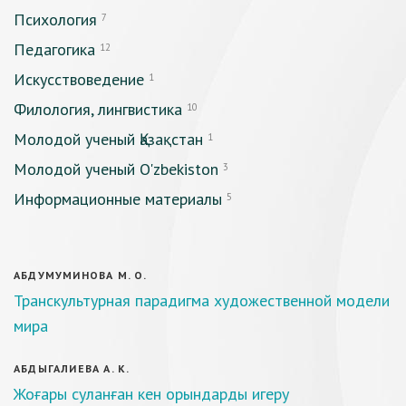
Психология
7
Педагогика
12
Искусствоведение
1
Филология, лингвистика
10
Молодой ученый Қазақстан
1
Молодой ученый O'zbekiston
3
Информационные материалы
5
АБДУМУМИНОВА М. О.
Транскультурная парадигма художественной модели
мира
АБДЫГАЛИЕВА А. К.
Жоғары суланған кен орындарды игеру