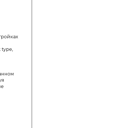
тройках
type,
данном
уя
не