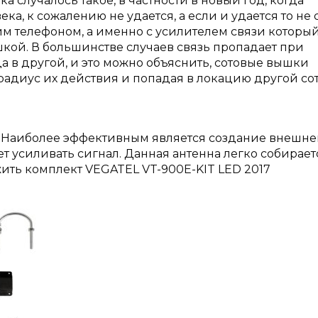
 случалось такое, в частности в новый год, когда
а, к сожалению не удается, а если и удается то не с
им телефоном, а именно с усилителем связи которы
кой. В большинстве случаев связь пропадает при
а в другой, и это можно объяснить, сотовые вышки
радиус их действия и попадая в локацию другой со
. Наиболее эффективным является создание внешн
ет усиливать сигнал. Данная антенна легко собирает
ить комплект VEGATEL VT-900E-KIT LED 2017