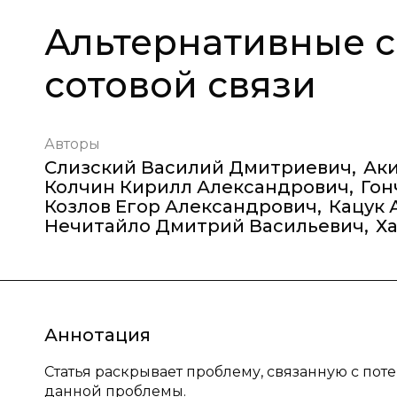
Альтернативные 
сотовой связи
Авторы
Слизский Василий Дмитриевич
,
Аки
Колчин Кирилл Александрович
,
Гон
Козлов Егор Александрович
,
Кацук 
Нечитайло Дмитрий Васильевич
,
Х
Аннотация
Статья раскрывает проблему, связанную с пот
данной проблемы.