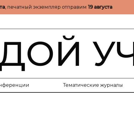
ста
, печатный экземпляр отправим
19 августа
ДОЙ У
нференции
Тематические журналы