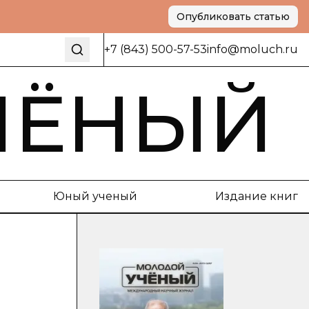
Опубликовать статью
+7 (843) 500-57-53
info@moluch.ru
ЧЁНЫЙ
Юный ученый
Издание книг