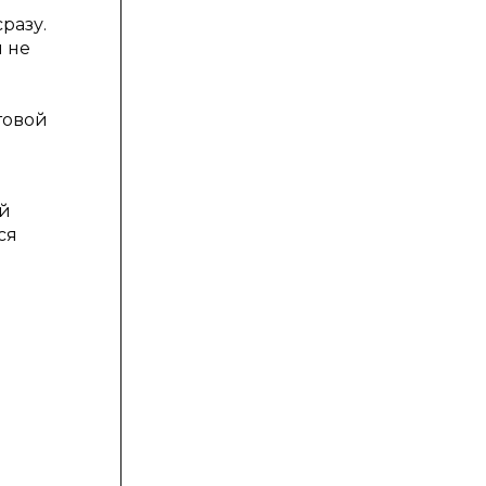
разу.
й не
товой
ей
ся