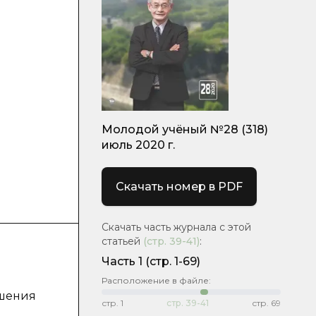
Молодой учёный №28 (318)
июль 2020 г.
Скачать номер в PDF
Скачать часть журнала с этой
статьей
(стр.
39-41
)
:
Часть 1
(стр. 1-69)
Расположение в файле:
ешения
стр.
1
стр.
39-41
стр.
69