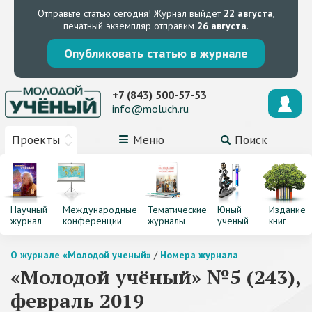
Отправьте статью сегодня!
Журнал выйдет
22 августа
,
печатный экземпляр отправим
26 августа
.
Опубликовать статью в журнале
+7 (843) 500-57-53
info@moluch.ru
Проекты
Меню
Поиск
Научный
Международные
Тематические
Юный
Издание
журнал
конференции
журналы
ученый
книг
О журнале «Молодой ученый»
/
Номера журнала
«Молодой учёный» №5 (243),
февраль 2019