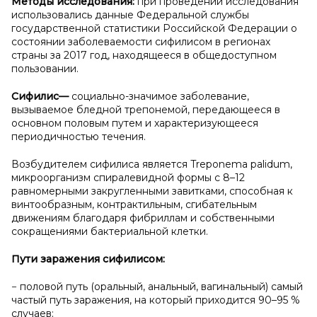
Методы исследования:
при проведении исследования
использовались данные Федеральной службы
государственной статистики Российской Федерации о
состоянии заболеваемости сифилисом в регионах
страны за 2017 год, находящееся в общедоступном
пользовании.
Сифилис
—
социально-значимое заболевание,
вызываемое бледной трепонемой, передающееся в
основном половым путем и характеризующееся
периодичностью течения.
Возбудителем сифилиса является Treponema palidum,
микроорганизм спиралевидной формы с 8–12
равномерными закругленными завитками, способная к
винтообразным, контрактильным, сгибательным
движениям благодаря фибриллам и собственными
сокращениями бактериальной клетки.
Пути заражения сифилисом:
− половой путь (оральный, анальный, вагинальный) самый
частый путь заражения, на который приходится 90–95 %
случаев;