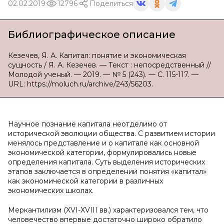
02.02.2019
12796
Поделиться
Библиографическое описание
Кезечев, Я. А. Капитал: понятие и экономическая
сущность / Я. А. Кезечев. — Текст : непосредственный //
Молодой ученый. — 2019. — № 5 (243). — С. 115-117. —
URL: https://moluch.ru/archive/243/56203.
Научное познание капитала неотделимо от
исторической эволюции общества. C развитием истории
менялось представление и о капитале как основной
экономической категории, формулировались новые
определения капитала. Суть выделения исторических
этапов заключается в определении понятия «капитал»
как экономической категории в различных
экономических школах.
Меркантилизм (XVI-XVIII вв.) характеризовался тем, что
человечество впервые достаточно широко обратило