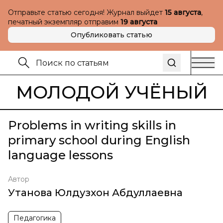
Отправьте статью сегодня! Журнал выйдет
15 августа
,
печатный экземпляр отправим
19 августа
Опубликовать статью
МОЛОДОЙ УЧЁНЫЙ
Problems in writing skills in
primary school during English
language lessons
Автор
Утанова Юлдузхон Абдуллаевна
Педагогика