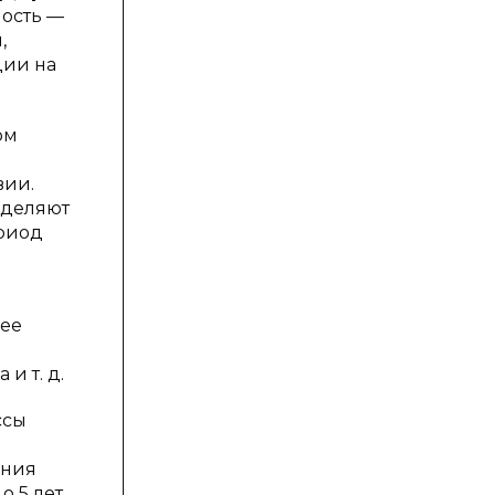
ность —
,
ции на
ом
вии.
еделяют
ериод
лее
и т. д.
ссы
ения
о 5 лет