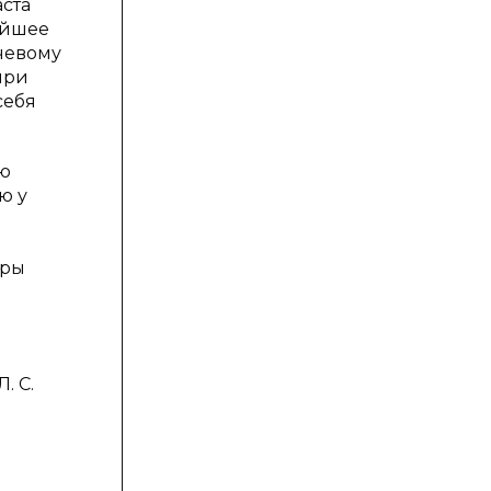
ста
ейшее
ечевому
при
себя
ию
ю у
еры
. С.