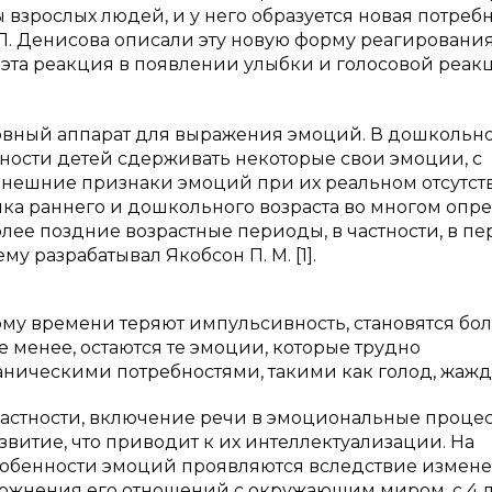
зрослых людей, и у него образуется новая потреб
. П. Денисова описали эту новую форму реагирования
эта реакция в появлении улыбки и голосовой реак
рвный аппарат для выражения эмоций. В дошкольн
ности детей сдерживать некоторые свои эмоции, с
ешние признаки эмоций при их реальном отсутст
ка раннего и дошкольного возраста во многом опр
лее поздние возрастные периоды, в частности, в п
 разрабатывал Якобсон П. М. [1].
му времени теряют импульсивность, становятся бо
 менее, остаются те эмоции, которые трудно
ническими потребностями, такими как голод, жажда 
частности, включение речи в эмоциональные проце
витие, что приводит к их интеллектуализации. На
собенности эмоций проявляются вследствие измен
ложнения его отношений с окружающим миром. с 4 д