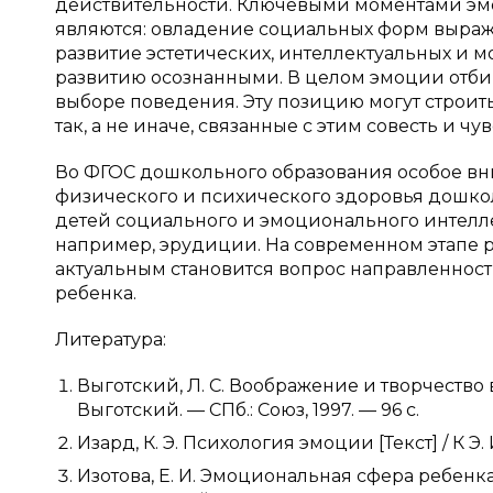
действительности. Ключевыми моментами эм
являются: овладение социальных форм выраж
развитие эстетических, интеллектуальных и 
развитию осознанными. В целом эмоции отби
выборе поведения. Эту позицию могут строит
так, а не иначе, связанные с этим совесть и чув
Во ФГОС дошкольного образования особое вн
физического и психического здоровья дошкол
детей социального и эмоционального интелле
например, эрудиции. На современном этапе 
актуальным становится вопрос направленност
ребенка.
Литература:
Выготский, Л. С. Воображение и творчество в
Выготский. — СПб.: Союз, 1997. — 96 с.
Изард, К. Э. Психология эмоции [Текст] / К Э.
Изотова, Е. И. Эмоциональная сфера ребенка [Т