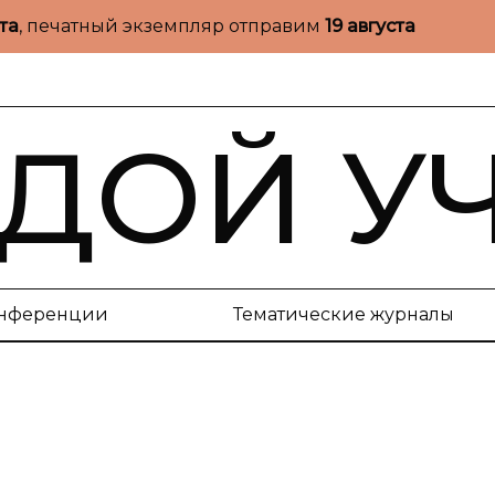
ста
, печатный экземпляр отправим
19 августа
ДОЙ У
нференции
Тематические журналы