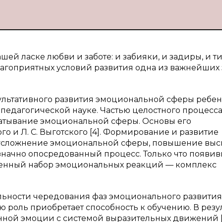
шей ласке любви и заботе: и забияки, и задиры, и т
агоприятных условий развития одна из важнейших 
зультативного развития эмоциональной сферы ребе
-педагогической науке. Частью целостного процесс
батывание эмоциональной сферы. Основы его
го и Л. С. Выготского [4]. Формирование и развитие
 усложнение эмоциональной сферы, повышение вы
значно опосредованный процесс. Только что появи
ченный набор эмоциональных реакций — комплекс
льности чередования фаз эмоционального развития
роль приобретает способность к обучению. В резу
ной эмоции с системой выразительных движений [3,