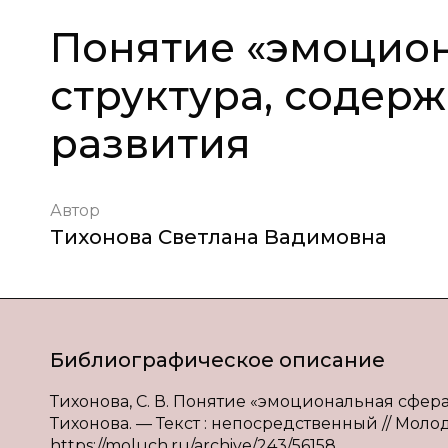
Понятие «эмоцион
структура, содерж
развития
Автор
Тихонова Светлана Вадимовна
Библиографическое описание
Тихонова, С. В. Понятие «эмоциональная сфера»
Тихонова. — Текст : непосредственный // Молодо
https://moluch.ru/archive/243/56158.