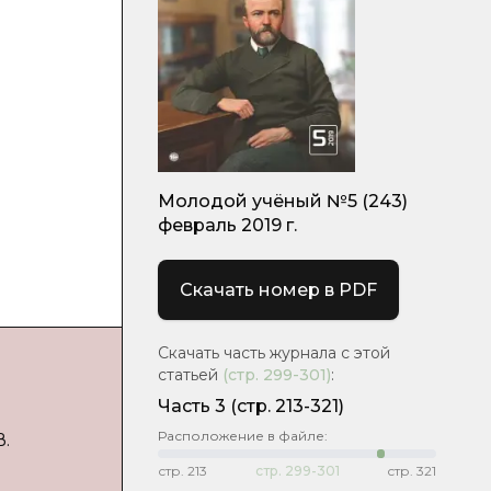
Молодой учёный №5 (243)
февраль 2019 г.
Скачать номер в PDF
Скачать часть журнала с этой
статьей
(стр.
299-301
)
:
Часть 3
(стр. 213-321)
Расположение в файле:
В.
стр.
213
стр.
299-301
стр.
321