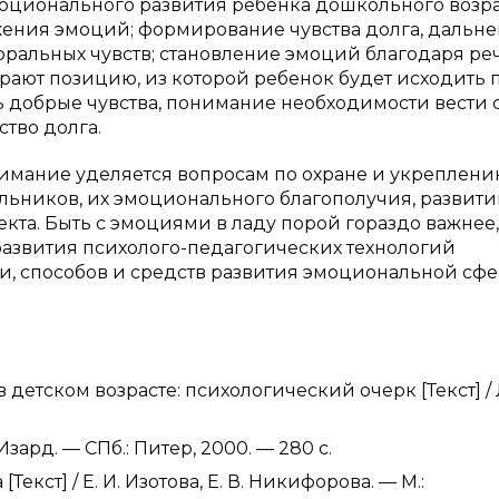
оционального развития ребенка дошкольного возра
ения эмоций; формирование чувства долга, дальн
моральных чувств; становление эмоций благодаря р
рают позицию, из которой ребенок будет исходить 
ь добрые чувства, понимание необходимости вести 
ство долга.
имание уделяется вопросам по охране и укреплен
ьников, их эмоционального благополучия, развити
кта. Быть с эмоциями в ладу порой гораздо важнее,
развития психолого-педагогических технологий
и, способов и средств развития эмоциональной сф
 детском возрасте: психологический очерк [Текст] / Л
 Изард. — СПб.: Питер, 2000. — 280 с.
екст] / Е. И. Изотова, Е. В. Никифорова. — М.: