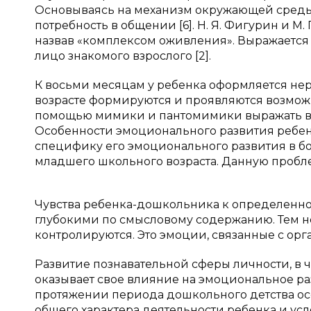
Основываясь на механизм окружающей среды в
потребность в общении [6]. Н. Я. Фигурин и М
назвав «комплексом оживления». Выражается 
лицо знакомого взрослого [2].
К восьми месяцам у ребенка оформляется не
возрасте формируются и проявляются возмож
помощью мимики и пантомимики выражать вн
Особенности эмоционального развития ребен
специфику его эмоционального развития в бо
младшего школьного возраста. Данную проблему
Чувства ребенка-дошкольника к определенно
глубокими по смысловому содержанию. Тем не
контролируются. Это эмоции, связанные с орга
Развитие познавательной сферы личности, в 
оказывает свое влияние на эмоциональное раз
протяжении периода дошкольного детства о
общего характера деятельности ребенка и ус