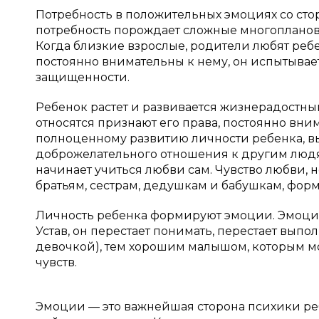
Потребность в положительных эмоциях со сто
потребность порождает сложные многоплановые 
Когда близкие взрослые, родители любят ребен
постоянно внимательны к нему, он испытывае
защищенности.
Ребенок растет и развивается жизнерадостны
относятся признают его права, постоянно вн
полноценному развитию личности ребенка, вы
доброжелательного отношения к другим людя
начинает учиться любви сам. Чувство любви, 
братьям, сестрам, дедушкам и бабушкам, фор
Личность ребенка формируют эмоции. Эмоции 
Устав, он перестает понимать, перестает вып
девочкой), тем хорошим малышом, которым мо
чувств.
Эмоции — это важнейшая сторона психики р