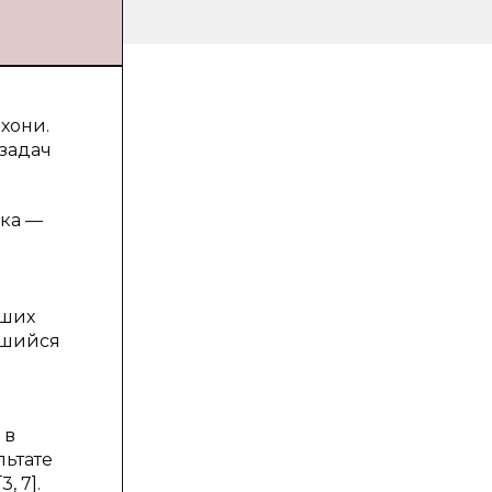
ихони.
задач
нка —
а
сших
вшийся
 в
льтате
 7].