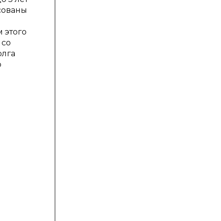
сованы
 этого
 со
олга
ю