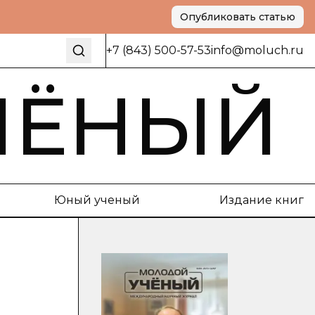
Опубликовать статью
+7 (843) 500-57-53
info@moluch.ru
ЧЁНЫЙ
Юный ученый
Издание книг