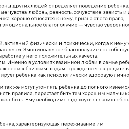
роны других людей определяет поведение ребенка.
чувства: любовь, ревность, сочувствие, зависть и 
ка, хорошо относятся к нему, признают его права,
т эмоциональное благополучие — чувство увереннос
й, активный физически и психически, когда к нему
имательны. Эмоциональное благополучие способству
работке у него положительных качеств,
м. Именно в условиях взаимной любви в семье реб
нежности к близким людям, прежде всего к родител
мирует ребенка как психологически здоровую лично
так же могут утомлять ребенка до полного изнемо
олнять правила, перестает быть тем хорошим мальчик
жет быть. Ему необходимо отдохнуть от своих собс
ебенка, характеризующая переживание им