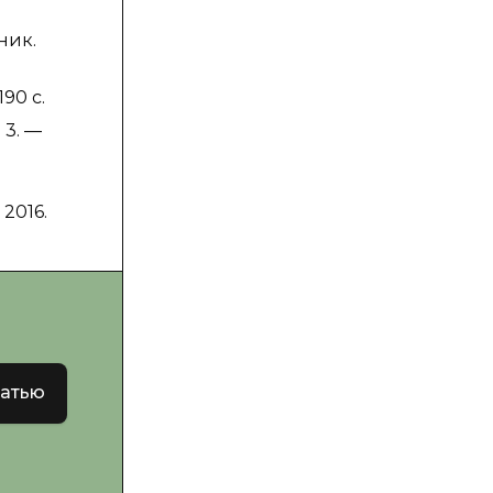
ник.
90 с.
 3. —
 2016.
татью