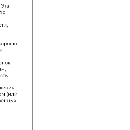
 Эта
др.
ти,
 хорошо
ет
енок
ям,
сть.
жения.
ом (или
твенных