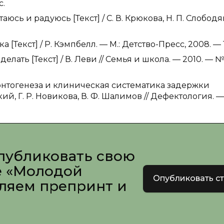
с.
таюсь и радуюсь [Текст] / С. В. Крюкова, Н. П. Слободя
 [Текст] / Р. Кэмпбелл. — М.: Детство-Пресс, 2008. — 1
елать [Текст] / В. Леви // Семья и школа. — 2010. — №
нтогенеза и клиническая систематика задержки
кий, Г. Р. Новикова, В. Ф. Шалимов // Дефектология. —
публиковать свою
е «Молодой
Опубликовать с
вляем препринт и