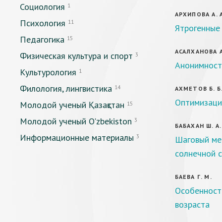
Социология
1
АРХИПОВА А. 
Психология
11
Ятрогенные 
Педагогика
15
АСАЛХАНОВА А
Физическая культура и спорт
3
Анонимност
Культурология
1
Филология, лингвистика
14
АХМЕТОВ Б. Б
Оптимизаци
Молодой ученый Қазақстан
15
Молодой ученый O'zbekiston
3
БАБАХАН Ш. А.
Информационные материалы
3
Шаговый ме
солнечной 
БАЕВА Г. М.
Особенности
возраста