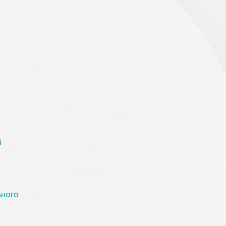
й
ьного