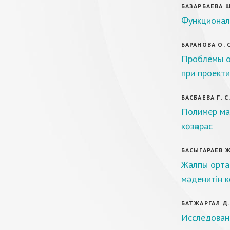
БАЗАРБАЕВА Ш.
Функционал
БАРАНОВА О. С
Проблемы о
при проект
БАСБАЕВА Г. С
Полимер мат
көзқарас
БАСЫГАРАЕВ Ж.
Жалпы орта 
мәденитін к
БАТЖАРГАЛ Д.
Исследован