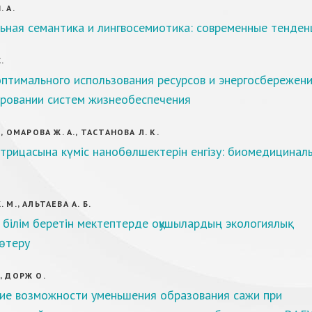
 А.
ьная семантика и лингвосемиотика: современные тенден
.
птимального использования ресурсов и энергосбережен
ировании систем жизнеобеспечения
., ОМАРОВА Ж. А., ТАСТАНОВА Л. К.
рицасына күміс нанобөлшектерін енгізу: биомедициналы
 М., АЛЬТАЕВА А. Б.
білім беретін мектептерде оқушылардың экологиялық
өтеру
, ДОРЖ О.
ие возможности уменьшения образования сажи при