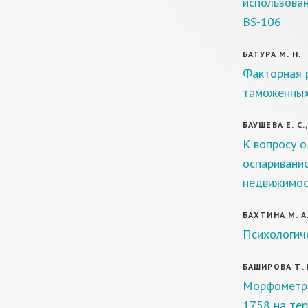
использова
BS-106
БАТУРА М. Н.
Факторная 
таможенных
БАУШЕВА Е. С.
К вопросу о
оспаривани
недвижимос
БАХТИНА М. А.
Психологич
БАШИРОВА Т. 
Морфометрич
1758 на те