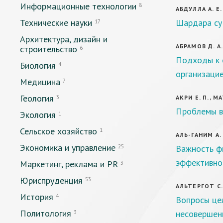
Информационные технологии
8
АБДУЛЛА А. Е.
Технические науки
Шардара су 
17
Архитектура, дизайн и
АБРАМОВ Д. А
строительство
6
Подходы к 
Биология
4
организаци
Медицина
7
Геология
3
АКРИ Е. П., М
Проблемы в
Экология
1
Сельское хозяйство
1
АЛЬ-ГАНИМ А. 
Экономика и управление
25
Важность ф
эффективно
Маркетинг, реклама и PR
3
Юриспруденция
53
АЛЬТЕРГОТ С.
История
4
Вопросы це
Политология
несовершен
3