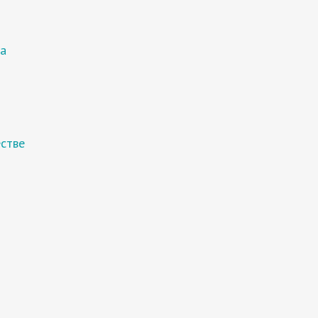
а
стве