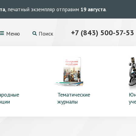
ста
, печатный экземпляр отправим
19 августа
.
+7 (843) 500-57-53
Меню
Поиск
ародные
Тематические
Юн
нции
журналы
уч