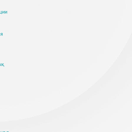
ции
ия
қ