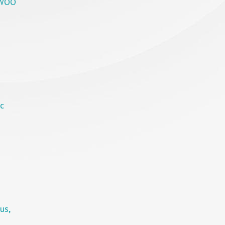
EWOO
с
us,