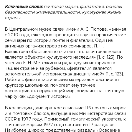
Ключевые слова:
почтовая марка, филателия, основы
безопасности жизнедеятельности, культурная жизнь
страны.
В Центральном музее связи имени А. С. Попова, начиная
с 2010 года, ежегодно проводятся научно-практические
семинары по истории почты и филателии. Один из
активных организаторов этих семинаров, Л. Н.
Бакаютова обоснованно считает, что «почтовая марка
является объектом культурного наследия» [1, c. 123]. По
мнению Е. Н. Метелкина и ряда других историков в
нашей стране и за рубежом, «филателия является
вспомогательной историческая дисциплиной» [1, c. 123].
Работа с филателистическим материалом расширяет
кругозор школьника, помогает ему точнее
рассматривать окружающий мир, опираясь на почтовую
марку как «документ истории».
В коллекции дано краткое описание 116 почтовых марок
и 8 почтовых блоков, выпущенных Министерством связи
СССР в 1977 году. Примерный тематический указатель к
почтовым маркам 1977 года состоит из 17 разделов.
Наиболее широко представлены разделы «Освоение