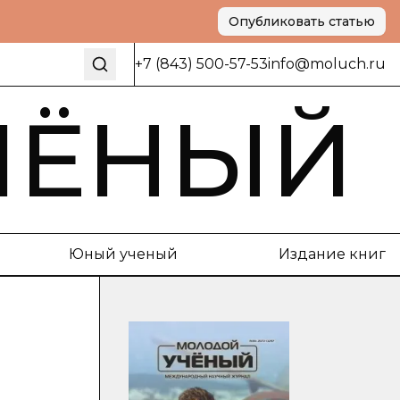
Опубликовать статью
+7 (843) 500-57-53
info@moluch.ru
ЧЁНЫЙ
Юный ученый
Издание книг