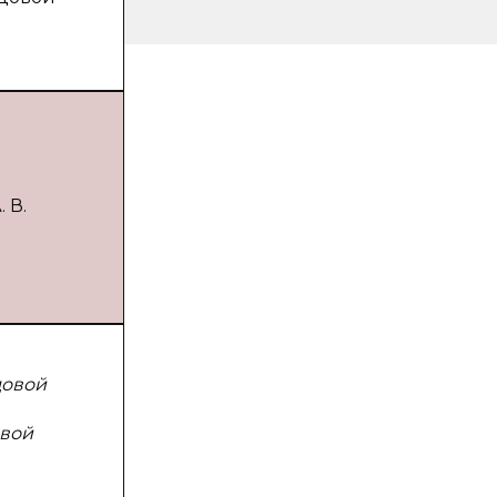
 В.
довой
овой