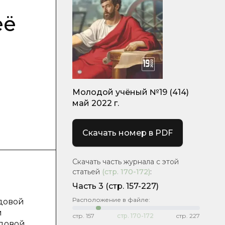
её
Молодой учёный №19 (414)
май 2022 г.
Скачать номер в PDF
Скачать часть журнала с этой
статьей
(стр.
170-172
)
:
Часть 3
(стр. 157-227)
Расположение в файле:
удовой
й
стр.
157
стр.
170-172
стр.
227
удовой