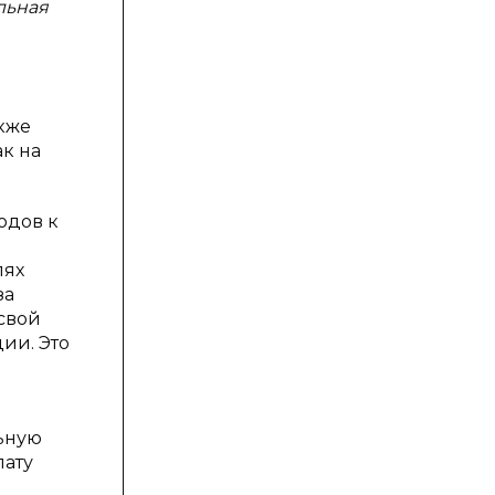
льная
кже
к на
одов к
лях
за
 свой
ии. Это
ьную
лату