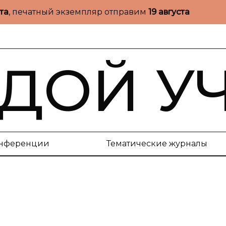
ста
, печатный экземпляр отправим
19 августа
ДОЙ У
нференции
Тематические журналы