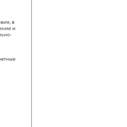
е
вия, в
ение и
льно-
ретные