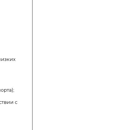
лизких
орта);
ствии с