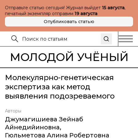
Отправьте статью сегодня! Журнал выйдет
15 августа
,
печатный экземпляр отправим
19 августа
Опубликовать статью
МОЛОДОЙ УЧЁНЫЙ
Молекулярно-генетическая
экспертиза как метод
выявления подозреваемого
Авторы
Джумагишиева Зейнаб
Айнедийиновна
,
Гюльметова Алина Робертовна