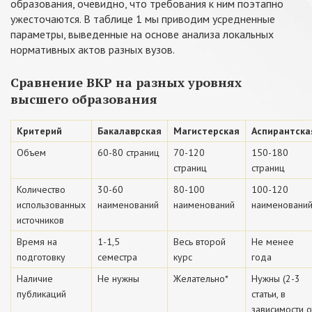
образования, очевидно, что требования к ним поэтапно
ужесточаются. В таблице 1 мы приводим усредненные
параметры, выведенные на основе анализа локальных
нормативных актов разных вузов.
Сравнение ВКР на разных уровнях
высшего образования
Критерий
Бакалаврская
Магистерская
Аспирантска
Объем
60-80 страниц
70-120
150-180
страниц
страниц
Количество
30-60
80-100
100-120
использованных
наименований
наименований
наименовани
источников
Время на
1-1,5
Весь второй
Не менее
подготовку
семестра
курс
года
Наличие
Не нужны
Желательно*
Нужны (2-3
публикаций
статьи, в
зависимости о