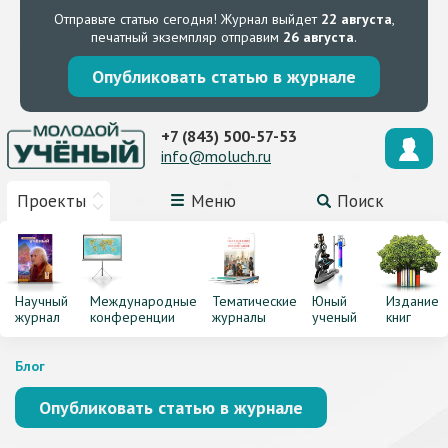
Отправьте статью сегодня!
Журнал выйдет
22 августа
,
печатный экземпляр отправим
26 августа
.
Опубликовать статью в журнале
+7 (843) 500-57-53
info@moluch.ru
Проекты
Меню
Поиск
Научный
Международные
Тематические
Юный
Издание
журнал
конференции
журналы
ученый
книг
Блог
Опубликовать статью в журнале