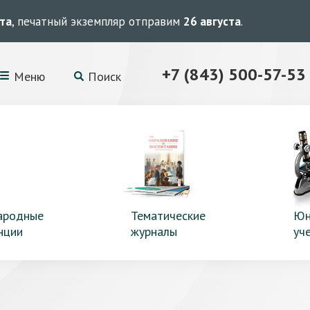
ста
, печатный экземпляр отправим
26 августа
.
+7 (843) 500-57-53
Меню
Поиск
ародные
Тематические
Юн
нции
журналы
уч