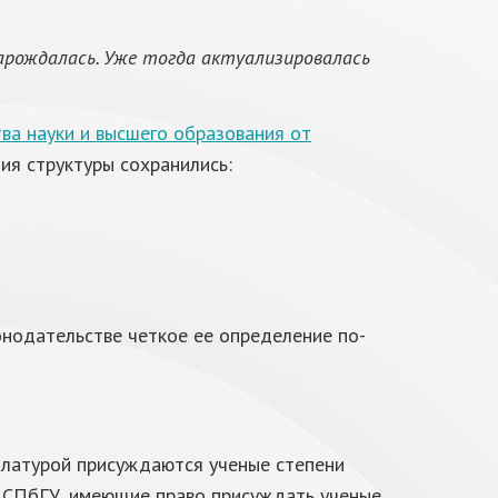
зарождалась. Уже тогда актуализировалась
ва науки и высшего образования от
ия структуры сохранились:
онодательстве четкое ее определение по-
нклатурой присуждаются ученые степени
и СПбГУ, имеющие право присуждать ученые