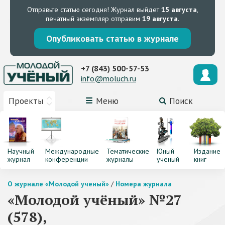
Отправьте статью сегодня!
Журнал выйдет
15 августа
,
печатный экземпляр отправим
19 августа
.
Опубликовать статью в журнале
+7 (843) 500-57-53
info@moluch.ru
Проекты
Меню
Поиск
Научный
Международные
Тематические
Юный
Издание
журнал
конференции
журналы
ученый
книг
О журнале «Молодой ученый»
/
Номера журнала
«Молодой учёный» №27
(578),