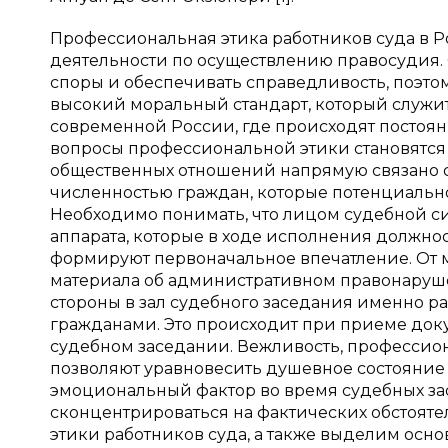
Профессиональная этика работников суда в 
деятельности по осуществлению правосудия. 
споры и обеспечивать справедливость, поэт
высокий моральный стандарт, который служит
современной России, где происходят постоя
вопросы профессиональной этики становятся
общественных отношений напрямую связано с к
численностью граждан, которые потенциально
Необходимо понимать, что лицом судебной си
аппарата, которые в ходе исполнения должно
формируют первоначальное впечатление. От 
материала об административном правонаруше
стороны в зал судебного заседания именно р
гражданами. Это происходит при приеме док
судебном заседании. Вежливость, профессио
позволяют уравновесить душевное состояние 
эмоциональный фактор во время судебных зас
сконцентрироваться на фактических обстоят
этики работников суда, а также выделим ос