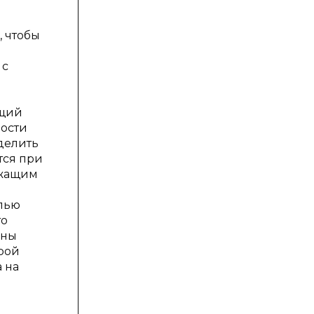
я
, чтобы
 с
ющий
ности
делить
тся при
ужащим
елью
то
жны
орой
 на