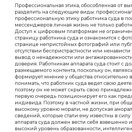
Профессиональная этика, обособленная от вы
разделить на следующие виды: профессионал
профессиональную этику работника суда в по
мессенджеров личная жизнь не только работн
Доступ к цифровым платформам не ограничен,
страницу работника суда и ознакомится с фо
странице непристойных фотографий или публи
отсутствии беспристрастности или ненависти
вывод о ненадежности или ангажированности 
доверия. Работникам аппарата суда стоит с 
размещаемого контента, поскольку он, являя
формирует мнение у общества относительно в
понимать, что работник суда ведет свою деяте
поэтому он не может скрыть свою принадлежно
первую очередь позиционирует его как предст
индивида. Поэтому в частной жизни, при общ
высокому уровню морали, не допуская аморал
сведений, которые стали ему известны в сил
аппарата суда должен вести себя взвешенно 
высокий уровень образованности, интеллиген