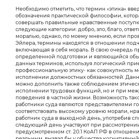
Необходимо отметить, что термин «этика» в
обозначения практической философии, которая 
совершать правильные нравственные поступ
следующие категории: добро, зло, благо, ответ
моралью, однако, по моему мнению, если пр
Эйлера, термины находятся в отношении подч
включающая в себя мораль. В свою очередь п
определенной подготовки и являющийся обыч
данных терминов, используя логический при
профессиональную этику- как совокупность м
исполнении должностных обязанностей. Дан
можно дополнить также соблюдением этически
исполнении трудовых функций, но и при меж
поведения в частной жизни. Возможность тако
работники суда являются представителями го
соответствовать высокому уровню морали, нр
работник суда в выходной день, употребив с
следующий день участвуют при рассмотрени
предусмотренном ст. 20.1 КоАП РФ в отношени
реальным, вызвал бы у общества когнитивный