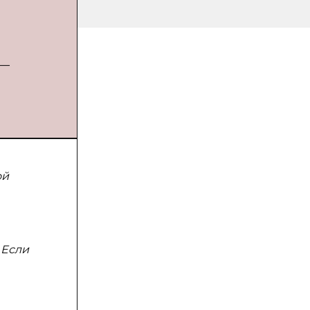
 —
ой
 Если