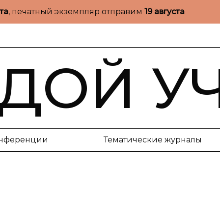
ста
, печатный экземпляр отправим
19 августа
ДОЙ У
нференции
Тематические журналы