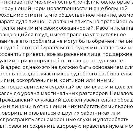
озникновению межличностных конфликтов, которые 
х нарушений норм нравственности и еще большей
обходимо отметить, что общественное мнение, возм
парата суда лично не должны влиять на правомерно
 исполнении им своих обязанностей. Работник аппа
бращающийся в суд, имеет право на уважительное
ние, а его проблемы не могут быть обременительн
 судебного разбирательства, судьями, коллегами и
сохранять приветливое выражение лица, поддержив
уации, при которых работник аппарат суда может
 адрес, однако это не должно быть основанием для
ороны граждан, участников судебного разбирательс
ниями, оскорблениями, критикой или иными
ся представителем судебный ветви власти и долже
скаясь до уровня маргинальных разговоров. Немало
 Гражданский служащий должен уважительно обращ
етьими лицами в отношении них избегать фамильярно
говорить и отзываться о других работниках или
аспространять злонамеренные слухи и употреблять
л позволит сохранить здоровую нравственную атмо