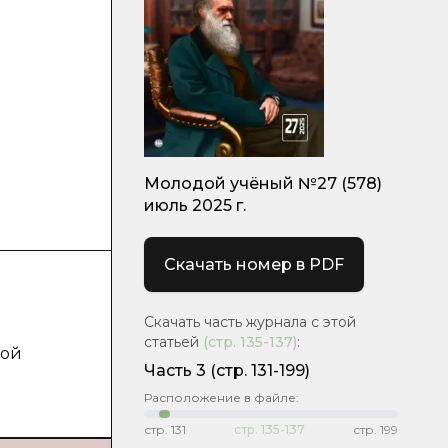
Молодой учёный №27 (578)
июль 2025 г.
Скачать номер в PDF
Скачать часть журнала с этой
статьей
(стр.
135-137
)
:
ной
Часть 3
(стр. 131-199)
Расположение в файле:
стр.
131
стр.
135-137
стр.
199