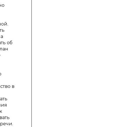
но
ной.
ть
на
ть об
елан
е
о
ство в
ать
ния
к
вать
речи.