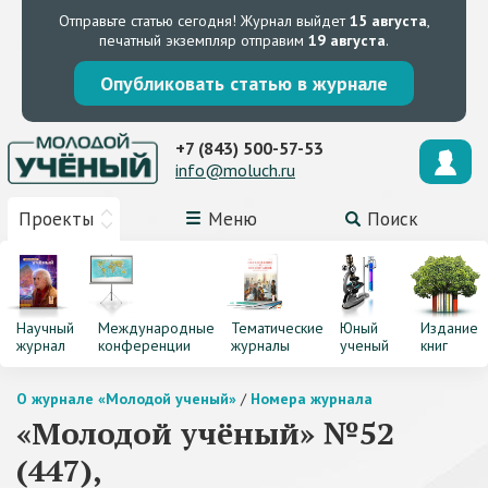
Отправьте статью сегодня!
Журнал выйдет
15 августа
,
печатный экземпляр отправим
19 августа
.
Опубликовать статью в журнале
+7 (843) 500-57-53
info@moluch.ru
Проекты
Меню
Поиск
Научный
Международные
Тематические
Юный
Издание
журнал
конференции
журналы
ученый
книг
О журнале «Молодой ученый»
/
Номера журнала
«Молодой учёный» №52
(447),