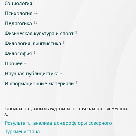
Социология
4
Психология
11
Педагогика
21
Физическая культура и спорт
3
Филология, лингвистика
5
Философия
1
Прочее
1
Научная публицистика
1
Информационные материалы
3
ЁЛЛЫБАЕВ А., АЛЛАМУРАДОВА М. К., ОРАЗБАЕВ Х., ЯГМУРОВА
А.
Результаты анализа дендрофлоры северного
Туркменистана