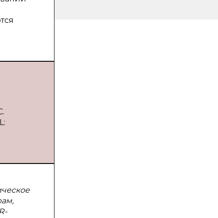
я
тся
.
L:
ическое
ам,
R-