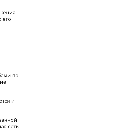
ижения
 его
бами по
ние
ются и
ованной
ая сеть