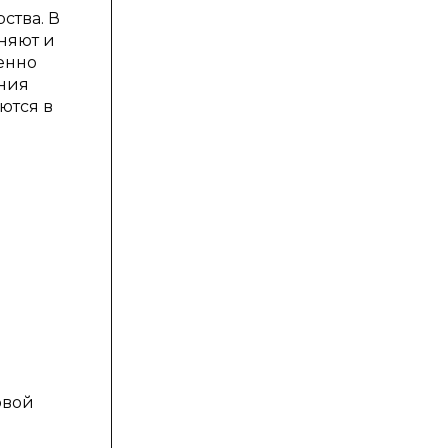
ства. В
няют и
енно
ения
ются в
овой