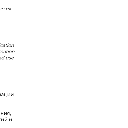
о их
ication
rmation
nd use
изации
ения,
гий и