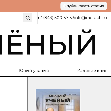
Опубликовать статью
+7 (843) 500-57-53
info@moluch.ru
ЧЁНЫЙ
Юный ученый
Издание книг