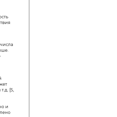
ость
ствия
 числа
ыше.
о
й
жет
д. [5,
но и
влено