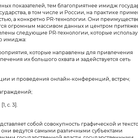
ых показателей, тем благоприятнее имидж государ
дарства, в том числе и России, на практике приме
стью, а конкретно PR-технологии. Они преимуществ
яется огромным массивом данных и центром притяж
елены следующие PR-технологии, которые использу
о имиджа:
ероприятия, которые направлены для привлечения
ечения их большого охвата и задействуется сеть
ации и проведения онлайн-конференций, встреч;
аграждений;
 с. 3].
едставляет собой совокупность графической и текст
е они ведутся самыми различными субъектами
анами государственной власти, государственными