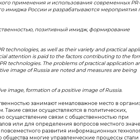
кого применения и использования современных PR-
го имиджа России и разрабатываются мероприятия п
ественностью, позитивный имидж, формирование
 technologies, as well as their variety and practical appl
ial attention is paid to the factors contributing to the fo
PR technologies. The problems of practical application a
itive image of Russia are noted and measures are being
ive image, formation of a positive image of Russia.
твенностью занимают немаловажное место в орган
 Такие связи осуществляются в политических,
но осуществление связи с общественностью при
алов или для определения вопросов местного знач
м повсеместного развития информационных техноло
 общества многие управленческие процессы стали