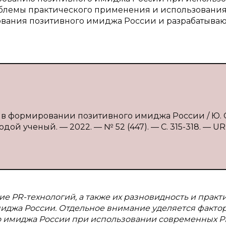
облемы практического применения и использовани
ования позитивного имиджа России и разрабатываю
 в формировании позитивного имиджа России / Ю. С
дой ученый. — 2022. — № 52 (447). — С. 315-318. — UR
е PR-технологий, а также их разновидность и практ
джа России. Отдельное внимание уделяется фактор
имиджа России при использовании современных P