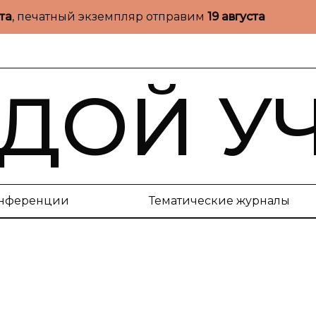
ста
, печатный экземпляр отправим
19 августа
ДОЙ У
нференции
Тематические журналы