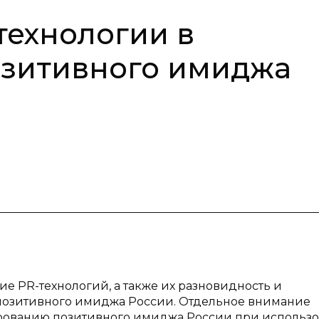
ехнологии в
зитивного имиджа
ие PR-технологий, а также их разновидность и
озитивного имиджа России. Отдельное внимание
рованию позитивного имиджа России при использ