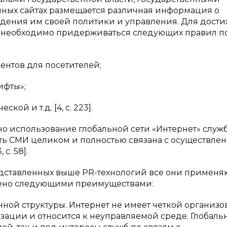
нных сайтах размещается различная информация о
ведения им своей политики и управления. Для дост
а необходимо придерживаться следующих правил по
ентов для посетителей;
ифты»;
й и т.д. [4, с. 223].
но использование глобальной сети «Интернет» служ
ть СМИ целиком и полностью связана с осуществле
с. 58].
едставленных выше PR-технологий все они применя
влено следующими преимуществами:
ной структуры. Интернет не имеет четкой организ
зации и относится к неуправляемой среде. Глобальн