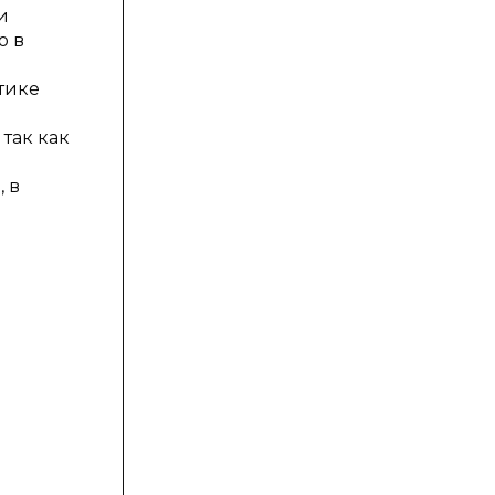
и
о в
тике
так как
 в