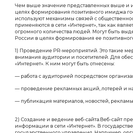
Чем выше значение представленных выше и ин
целях формирования позитивного имиджа госу
используют механизмы связей с общественно
применяются в сети «Интернет», так как явл
огромного количества людей. Могут быть выд
России в целях формирования ее позитивног
1) Проведение PR-мероприятий. Это такие м
внимания аудитории и посетителей. Для обесп
«Интернет». К ним могут быть отнесены:
— работа с аудиторией посредством организ
— проведение рекламных акций, лотерей и н
— публикация материалов, новостей, рекламы [1,
2) Создание и ведение веб-сайта.Веб-сайт пр
информации в сети «Интернет». В государств
государственного управления. Например, орг