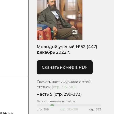
Молодой учёный №52 (447)
декабрь 2022 г.
Скачать номер в PDF
Скачать часть журнала с этой
статьей
(стр.
315-318
)
:
Часть 5
(стр. 299-373)
Расположение в файле:
стр.
299
стр.
315-318
стр.
373
овании