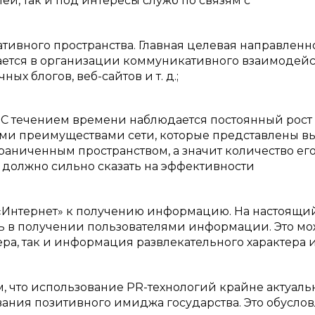
ей, так и под интересы служб по связям с
ивного пространства. Главная целевая направленн
чается в организации коммуникативного взаимодей
х блогов, веб-сайтов и т. д.;
. С течением времени наблюдается постоянный рост
теми преимуществами сети, которые представлены в
граниченным пространством, а значит количество ег
е должно сильно сказать на эффективности
«Интернет» к получению информацию. На настоящи
ь в получении пользователями информации. Это мо
а, так и информация развлекательного характера и т.
м, что использование PR-технологий крайне актуаль
вания позитивного имиджа государства. Это обусло