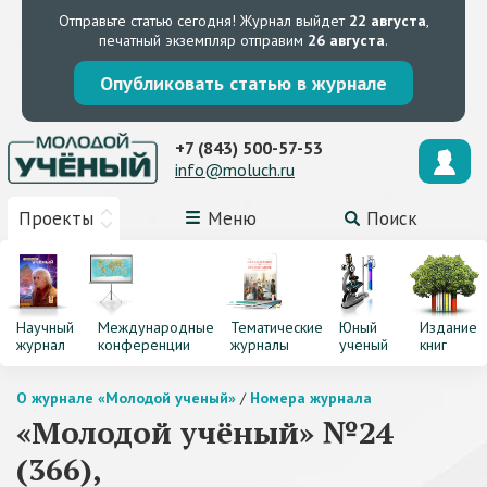
Отправьте статью сегодня!
Журнал выйдет
22 августа
,
печатный экземпляр отправим
26 августа
.
Опубликовать статью в журнале
+7 (843) 500-57-53
info@moluch.ru
Проекты
Меню
Поиск
Научный
Международные
Тематические
Юный
Издание
журнал
конференции
журналы
ученый
книг
О журнале «Молодой ученый»
/
Номера журнала
«Молодой учёный» №24
(366),