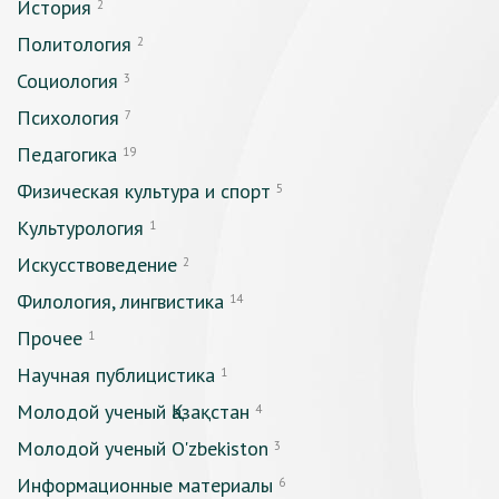
История
2
Политология
2
Социология
3
Психология
7
Педагогика
19
Физическая культура и спорт
5
Культурология
1
Искусствоведение
2
Филология, лингвистика
14
Прочее
1
Научная публицистика
1
Молодой ученый Қазақстан
4
Молодой ученый O'zbekiston
3
Информационные материалы
6