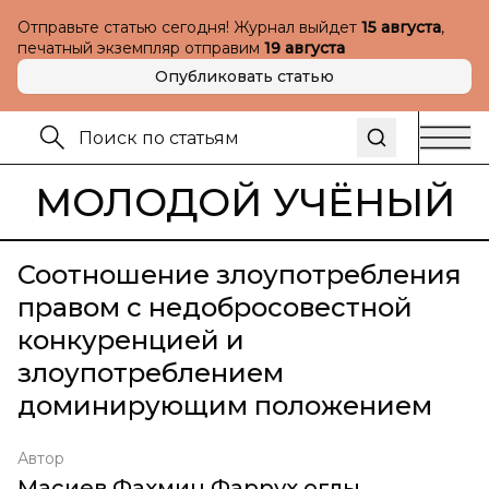
Отправьте статью сегодня! Журнал выйдет
15 августа
,
печатный экземпляр отправим
19 августа
Опубликовать статью
МОЛОДОЙ УЧЁНЫЙ
Соотношение злоупотребления
правом с недобросовестной
конкуренцией и
злоупотреблением
доминирующим положением
Автор
Масиев Фахмин Фаррух оглы