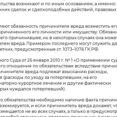
льства возникают и по иным основаниям, а именно 
нних сделок и сделкоподобных действий, правовых
ляют обязанность причинителя вреда возместить ег
причиненного его личности или имуществу. Обязан
 его причинившее, но в некоторых случаях она може
елем вреда. Примером последнего могут служить д
них, предусмотренные ст. 1073–1076 ГК РФ.
ного Суда от 26 января 2010 г. № 1 «О применении с
его отношения по обязательствам вследствие прич
ичинителя вреда подлежат взысканию расходы,
 (расходы по уходу за потерпевшим, на его
наторно-курортное лечение и другие фактически
торых нуждался потерпевший).
го обязательства необходимо наличие факта причи
резюмируется, и если причинитель вреда докажет, чт
змещается не во всех случаях, а только в предусмот