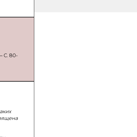
 С. 80-
аких
священа