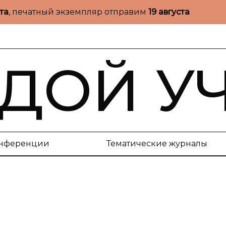
ста
, печатный экземпляр отправим
19 августа
ДОЙ У
нференции
Тематические журналы