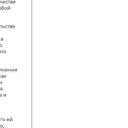
честве
обой
льстве
ма
о
что
чинения
как
и
а
в и
го ей
о,