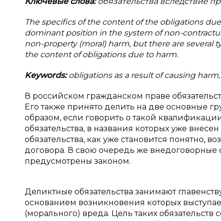
Ключевые слова:
обязательства вследствие пр
The specifics of the content of the obligations due
dominant position in the system of non-contractual 
non-property (moral) harm, but there are several typ
the content of obligations due to harm.
Keywords:
obligations as a result of causing harm,
В российском гражданском праве обязательст
Его также принято делить на две основные г
образом, если говорить о такой квалификаци
обязательства, в названия которых уже внесен
обязательства, как уже становится понятно, во
договора. В свою очередь же внедоговорные 
предусмотрены законом.
Деликтные обязательства занимают главенств
основанием возникновения которых выступа
(морального) вреда. Цель таких обязательств