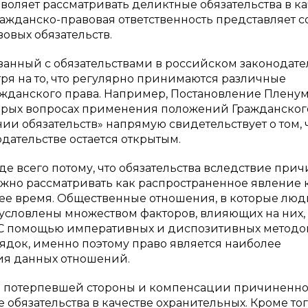
воляет рассматривать деликтные обязательства в ка
ажданско-правовая ответственность представляет с
овых обязательств.
язанный с обязательствами в российском законодате
ря на то, что регулярно принимаются различные
ажданского права. Например, Постановление Плену
которых вопросах применения положений Гражданског
 обязательств» напрямую свидетельствует о том, 
одательстве остается открытым.
 всего потому, что обязательства вследствие при
жно рассматривать как распространенное явление 
ящее время. Общественные отношения, в которые люд
обусловлены множеством факторов, влияющих на них, 
. С помощью императивных и диспозитивных методо
ядок, именно поэтому право является наиболее
я данных отношений.
рав потерпевшей стороны и компенсации причиненно
 обязательства в качестве охранительных. Кроме тог