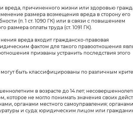
и вреда, причиненного жизни или здоровью гражд
зменение размера возмещения вреда в сторону его
сти (п. 1 ст. 1090 ГК) или в связи с повышением
размера оплаты труда (ст. 1091 ГК).
инения вреда входит гражданско-правовая
ридическим фактом для такого правоотношения явл
оотношения призваны устранить последствия этого
 могут быть классифицированы по различным крит
шеннолетним в возрасте до 14 лет; несовершенноле
цом, которое не могло понимать значения своих дейс
нами, органами местного самоуправления; органам
куратуры и суда; юридическим лицом или граждани