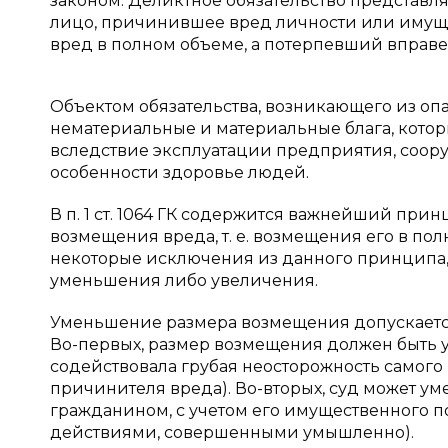
законом. Деликтное обязательство представля
лицо, причинившее вред личности или имуще
вред в полном объеме, а потерпевший вправе
Объектом обязательства, возникающего из оп
нематериальные и материальные блага, кото
вследствие эксплуатации предприятия, соор
особенности здоровье людей.
В п. 1 ст. 1064 ГК содержится важнейший пр
возмещения вреда, т. е. возмещения его в по
некоторые исключения из данного принципа,
уменьшения либо увеличения.
Уменьшение размера возмещения допускается 
Во-первых, размер возмещения должен быть
содействовала грубая неосторожность самого
причинителя вреда). Во-вторых, суд может 
гражданином, с учетом его имущественного п
действиями, совершенными умышленно).