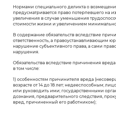
Нормами специального деликта о возмещени
предусматривается право потерпевшего на и
увеличения в случае уменьшения трудоспособно
стоимости жизни и увеличением минимального 
В содержание обязательств вследствие прич
ответственность, а правоустанавливающим ю
нарушение субъективного права, а сами прав
нарушения.
Обязательства вследствие причинения вреда
в том числе:
1) особенностям причинителя вреда (несовер
возрасте от 14 до 18 лет; недееспособным; ли
или руководить ими; государственными орга
дознания, предварительного следствия, про
вред, причиненный его работником);