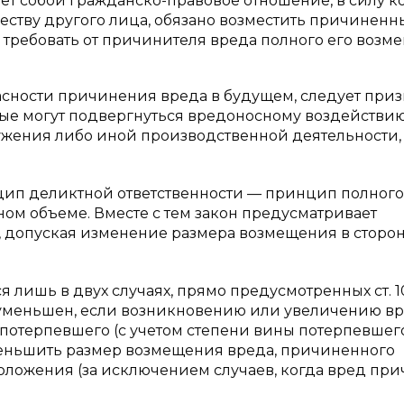
ет собой гражданско-правовое отношение, в силу к
ству другого лица, обязано возместить причиненн
 требовать от причинителя вреда полного его возм
асности причинения вреда в будущем, следует приз
рые могут подвергнуться вредоносному воздействи
ужения либо иной производственной деятельности,
инцип деликтной ответственности — принцип полного
лном объеме. Вместе с тем закон предусматривает
 допуская изменение размера возмещения в сторон
лишь в двух случаях, прямо предусмотренных ст. 10
 уменьшен, если возникновению или увеличению в
 потерпевшего (с учетом степени вины потерпевшег
уменьшить размер возмещения вреда, причиненного
оложения (за исключением случаев, когда вред пр