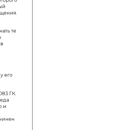
оторого
ый
ещения.
нать те
ю
 в
у его
83 ГК.
реда
о и
ичинен