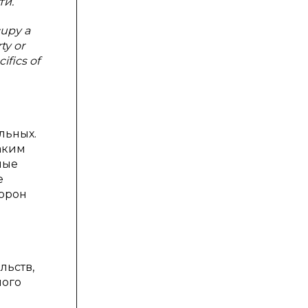
ти.
cupy a
ty or
ifics of
льных.
аким
ные
е
торон
льств,
ного