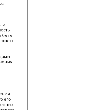
из
о и
ность
т быть
еликты
удами
инения
нения
о его
ренных