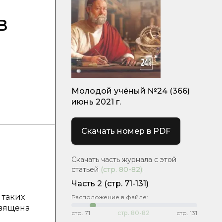
в
Молодой учёный №24 (366)
июнь 2021 г.
Скачать номер в PDF
Скачать часть журнала с этой
статьей
(стр.
80-82
)
:
Часть 2
(стр. 71-131)
 таких
Расположение в файле:
священа
стр.
71
стр.
80-82
стр.
131