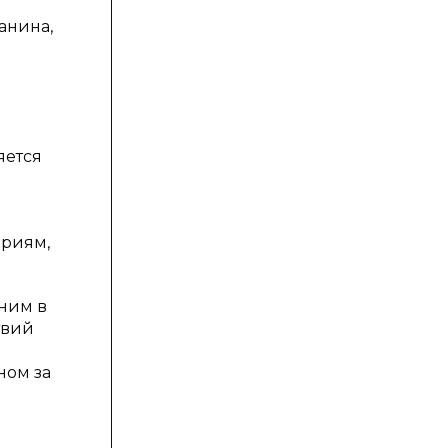
анина,
яется
ериям,
тним в
твий
и
ном за