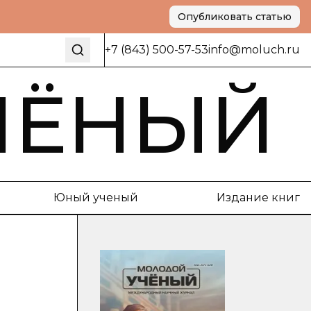
Опубликовать статью
+7 (843) 500-57-53
info@moluch.ru
ЧЁНЫЙ
Юный ученый
Издание книг