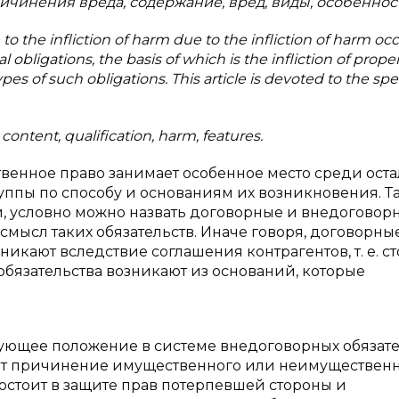
ичинения вреда, содержание, вред, виды, особеннос
 to the infliction of harm due to the infliction of harm oc
obligations, the basis of which is the infliction of proper
es of such obligations. This article is devoted to the spec
 content, qualification, harm, features.
венное право занимает особенное место среди оста
руппы по способу и основаниям их возникновения. Т
и, условно можно назвать договорные и внедоговор
 смысл таких обязательств. Иначе говоря, договорны
зникают вследствие соглашения контрагентов, т. е. с
обязательства возникают из оснований, которые
ующее положение в системе внедоговорных обязате
ет причинение имущественного или неимуществен
 состоит в защите прав потерпевшей стороны и