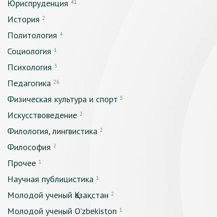
Юриспруденция
41
История
2
Политология
4
Социология
1
Психология
3
Педагогика
26
Физическая культура и спорт
5
Искусствоведение
2
Филология, лингвистика
2
Философия
2
Прочее
1
Научная публицистика
1
Молодой ученый Қазақстан
2
Молодой ученый O'zbekiston
1