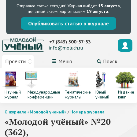
Отправьте статью сегодня!
Журнал выйдет
15 августа
,
печатный экземпляр отправим
19 августа
.
Опубликовать статью в журнале
+7 (843) 500-57-53
info@moluch.ru
Проекты
Меню
Поиск
Научный
Международные
Тематические
Юный
Издание
журнал
конференции
журналы
ученый
книг
О журнале «Молодой ученый»
/
Номера журнала
«Молодой учёный» №20
(362),