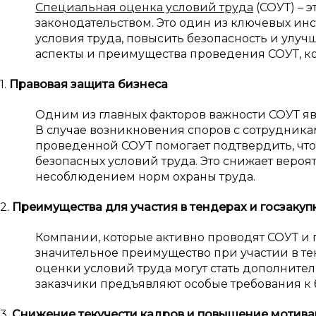
Специальная оценка условий труда
(СОУТ) – э
законодательством. Это один из ключевых ин
условия труда, повысить безопасность и улу
аспекты и преимущества проведения СОУТ, ко
1.
Правовая защита бизнеса
Одним из главных факторов важности СОУТ яв
В случае возникновения споров с сотрудника
проведенной СОУТ помогает подтвердить, что
безопасных условий труда. Это снижает вероя
несоблюдением норм охраны труда.
2.
Преимущества для участия в тендерах и госзакуп
Компании, которые активно проводят СОУТ и
значительное преимущество при участии в тен
оценки условий труда могут стать дополнит
заказчики предъявляют особые требования к 
3.
Снижение текучести кадров и повышение мотив