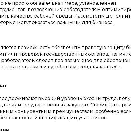
то не просто обязательная мера, установленная
струментов, позволяющих работодателям оптимизир
чшить качество рабочей среды. Рассмотрим дополни
торые могут оказаться важными для бизнеса.
ляется возможность обеспечить правовую защиту би
ми или проверок государственных органов, наличи
 работодатель сделал всё возможное для обеспече
тность претензий и судебных исков, связанных с
ках
 поддерживают высокий уровень охраны труда, полу
дерах и государственных закупках. Стабильные рез
ельным конкурентным преимуществом, особенно есл
безопасности и квалификации участников.
ации