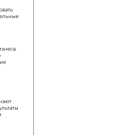
овать
тельные
знеса.
е
ния
чают
ультаты
и