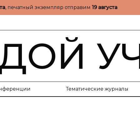
ста
, печатный экземпляр отправим
19 августа
ДОЙ У
нференции
Тематические журналы