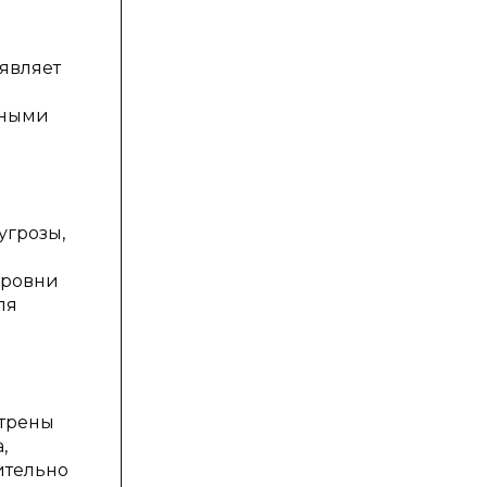
оявляет
нными
угрозы,
уровни
ля
отрены
,
ительно