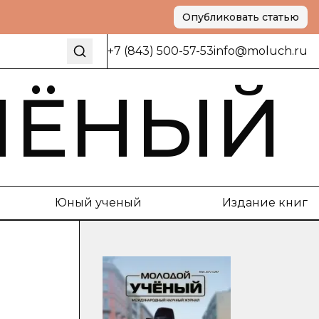
Опубликовать статью
+7 (843) 500-57-53
info@moluch.ru
ЧЁНЫЙ
Юный ученый
Издание книг