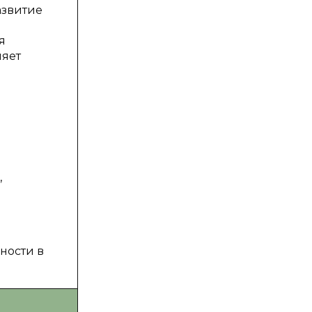
азвитие
я
ляет
,
ности в