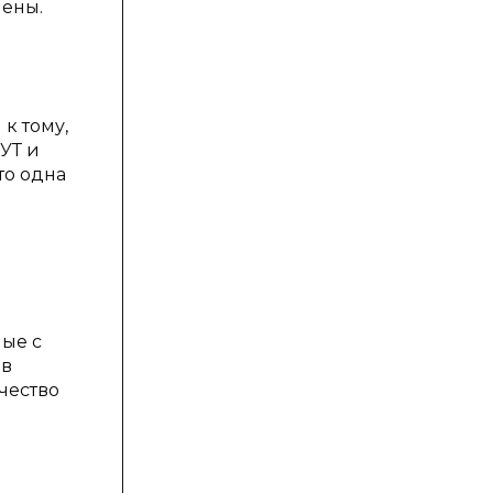
нены.
к тому,
УТ и
то одна
ные с
ов
чество