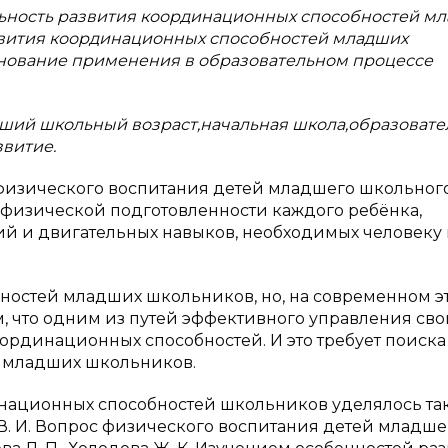
альность развития координационных способностей м
азвития координационных способностей младших
нование применения в образовательном процессе
ший школьный возраст,начальная школа,образоват
звитие.
 физического воспитания детей младшего школьног
 физической подготовленности каждого ребёнка,
ий и двигательных навыков, необходимых человеку 
остей младших школьников, но, на современном э
ем, что одним из путей эффективного управления св
рдинационных способностей. И это требует поиска
 младших школьников.
национных способностей школьников уделялось т
Лях В. И. Вопрос физического воспитания детей младше