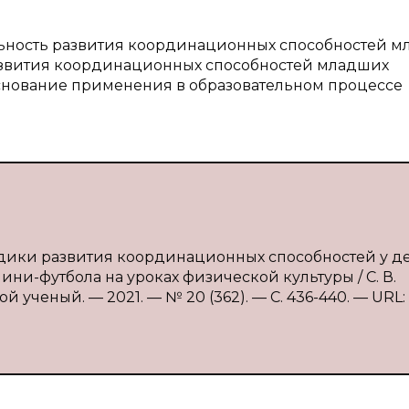
альность развития координационных способностей 
развития координационных способностей младших
снование применения в образовательном процессе
одики развития координационных способностей у д
ни-футбола на уроках физической культуры / С. В.
й ученый. — 2021. — № 20 (362). — С. 436-440. — URL: