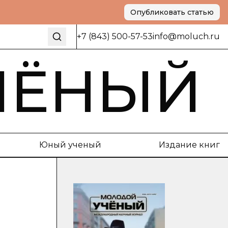
Опубликовать статью
+7 (843) 500-57-53
info@moluch.ru
ЧЁНЫЙ
Юный ученый
Издание книг