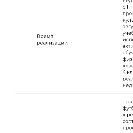
нед
с 1 
пре
кул
авгу
уче
Время
исп
реализации
акт
обу
физи
клас
4 кл
реа
нед
– р
фут
к р
сог
про