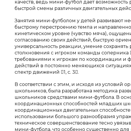
качеств, ведь мини-футбол дает возможность
быстрой смены различных двигательных дейс
Занятия мини-футболом у детей развивают не
быстрому перестроению темпа и направлен
кинетическом уровне (чувство мяча), ощущен
согласованию своих действий, быструю ориен
универсальность реакции, умение сохранять 
столкновения с игроком команды соперника 
требованиями к игрокам по координации и 
действий в постоянно меняющихся ситуациях.
спектр движений 1, с. 3.
В соответствии с этим, и исходя из условий 
школьников, была разработана методика ра
школьников средствами мини-футбола. В осн
координационных способностей младших шко
координационных двигательных способносте
использовании большого разнообразия упражн
техническое совершенствование тесно увязыв
мини-футбола, что особенно существенно для р