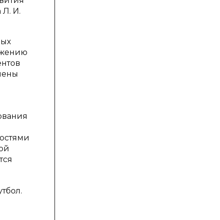
звития
Л. И.
ных
тижению
ентов
мены
ования
ностями
ной
тся
тбол.