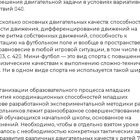
 решения двигательной задачи в условиях вариативн
твий 4.
сколько основных двигательных качеств: способност
ности движения, дифференцирование движений на
ие ритма собственных движений, способность к
тацию на футбольном поле и вообще в пространстве
равновесие в любой игровой ситуации, в том числе 
3, с. 42. Мини-футбол — это вид спорта с повыше
физическим качествам к выполнению сложно-техни
 Ни в одном виде спорта не используется такой ш
организации образовательного процесса младших
звития координационных способностей младших
ове разработанной экспериментальной методики р
льников лежит разнообразное совершенствование
й обучающихся начальной школы, основанное на
ений. Необходимо, чтобы в отдельно взятом уроке
алось с необходимостью конкретных тактических з
азвития различных двигательных качеств у детей 7–1