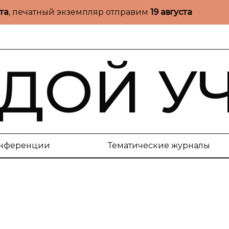
ста
, печатный экземпляр отправим
19 августа
ДОЙ У
нференции
Тематические журналы