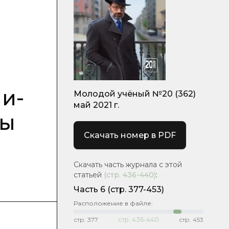
и-
Молодой учёный №20 (362)
май 2021 г.
ры
Скачать номер в PDF
Скачать часть журнала с этой
статьей
(стр.
436-440
)
:
Часть 6
(стр. 377-453)
Расположение в файле:
стр.
377
стр.
436-440
стр.
453