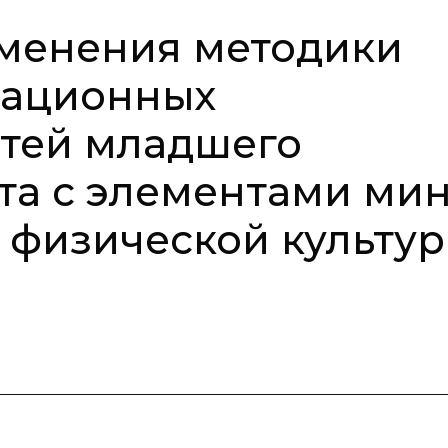
менения методики
национных
етей младшего
та с элементами мин
х физической культу