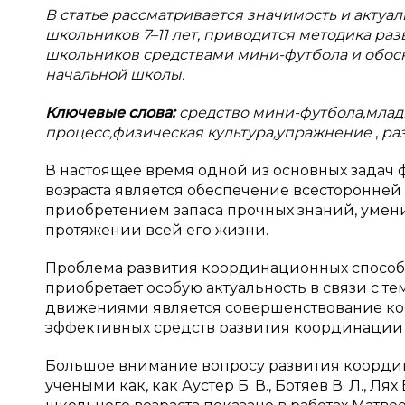
В статье рассматривается значимость и акту
школьников 7–11 лет, приводится методика р
школьников средствами мини-футбола и обос
начальной школы.
Ключевые слова:
средство мини-футбола,млад
процесс,физическая культура,упражнение
,
ра
В настоящее время одной из основных задач
возраста является обеспечение всесторонней
приобретением запаса прочных знаний, умен
протяжении всей его жизни.
Проблема развития координационных способн
приобретает особую актуальность в связи с т
движениями является совершенствование коо
эффективных средств развития координации
Большое внимание вопросу развития коорди
учеными как, как Аустер Б. В., Ботяев В. Л., 