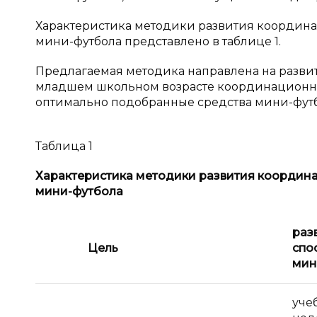
Характеристика методики развития координ
мини-футбола представлено в таблице 1.
Предлагаемая методика направлена на разви
младшем школьном возрасте координационны
оптимально подобранные средства мини-футб
Таблица 1
Характеристика методики развития координ
мини-футбола
раз
Цель
спо
мин
уче