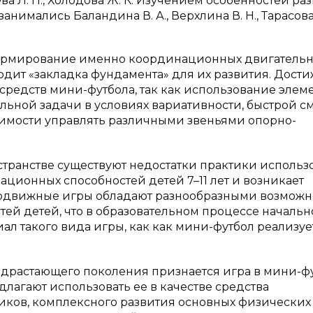
ва Л. П., Холодова Ж. К. Изучением особенностей ра
имались Баландина В. А., Верхлина В. Н., Тарасова 
формирование именно координационных двигатель
сходит «закладка фундамента» для их развития. Дос
средств мини-футбола, так как использование элем
льной задачи в условиях вариативности, быстрой с
имости управлять различными звеньями опорно-
странстве существуют недостатки практики использ
ционных способностей детей 7–11 лет и возникает
 подвижные игры обладают разнообразными возмож
тей детей, что в образовательном процессе началь
л такого вида игры, как как мини-футбол реализуе
одрастающего поколения признается игра в мини-фу
длагают использовать ее в качестве средства
иков, комплексного развития основных физических