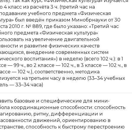
ель). Так как курс «Физическая культура» изучается
по 4 класс из расчёта 3 ч. (третий час на
подавание учебного предмета «Физическая
ьтура» был введён приказом Минобрнауки от 30
ста 2010 г. № 889, где было указано: «Третий час
бного предмета «Физическая культура»
ользовать на увеличение двигательной
ивности и развитие физических качеств
чающихся, внедрение современных систем
ческого воспитания») в неделю (всего 102 ч.): в 1
се — 99 ч., во 2 классе — 102 ч., в 3 классе — 102 ч., в
ассе — 102 ч.), соответственно, методика
лизуется на третьем часу в неделю (33–34 учебных
ель — 33–34 часа)
азвить базовые и специфические для мини-
бола координационные способности: способность
еагированию, ритму, дифференциации и
ласованности движений, ориентированию в
странстве, способность к быстрому перестроению