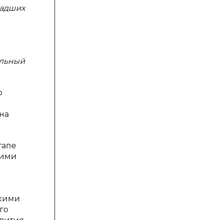
ладших
ельный
о
на
тапе
оими
акими
го