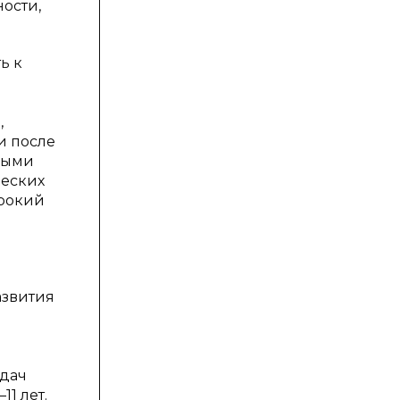
ости,
ь к
,
и после
нными
ческих
ирокий
азвития
адач
1 лет.