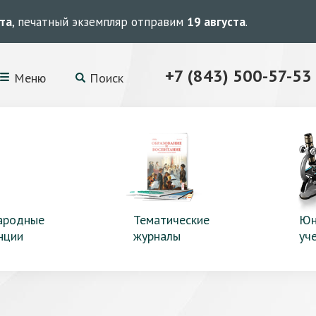
ста
, печатный экземпляр отправим
19 августа
.
+7 (843) 500-57-53
Меню
Поиск
ародные
Тематические
Юн
нции
журналы
уч