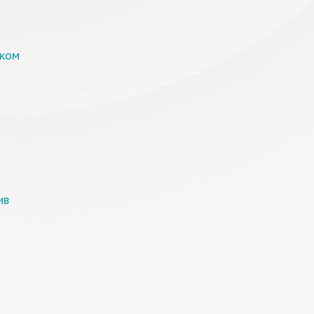
ском
ив