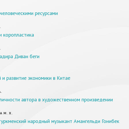
 человеческими ресурсами
.
и коропластика
.
адира Диван беги
 и развитие экономики в Китае
А.
личности автора в художественном произведении
 М. Х.
туркменский народный музыкант Амангельди Гонибек