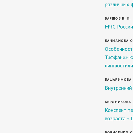
различных ф
БАРШОВ В. И.
МЧС России
БАЧМАНОВА О.
Особенност
Тиффани» ка
лингвостили
БАШАРИМОВА Н.
Внутренний
БЕРДНИКОВА Т
Конспект те
возраста «Т
БОРИСЕНКО С.