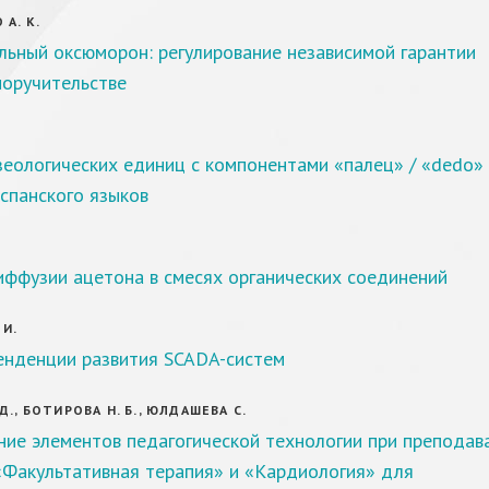
А. К.
льный оксюморон: регулирование независимой гарантии
поручительстве
.
еологических единиц с компонентами «палец» / «dedo»
испанского языков
иффузии ацетона в смесях органических соединений
 И.
енденции развития SCADA-систем
Д., БОТИРОВА Н. Б., ЮЛДАШЕВА С.
ние элементов педагогической технологии при преподав
«Факультативная терапия» и «Кардиология» для