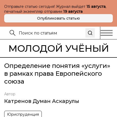
Отправьте статью сегодня! Журнал выйдет
15 августа
,
печатный экземпляр отправим
19 августа
Опубликовать статью
МОЛОДОЙ УЧЁНЫЙ
Определение понятия «услуги»
в рамках права Европейского
союза
Автор
Катренов Думан Аскарулы
Юриспруденция