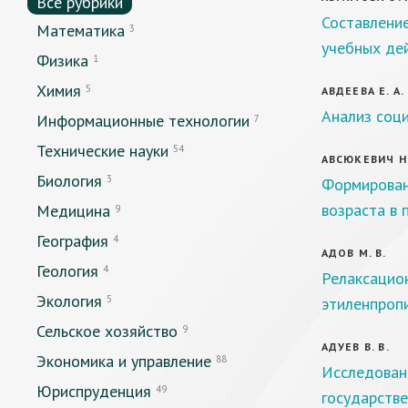
Все рубрики
Составлени
Математика
3
учебных дей
Физика
1
Химия
5
АВДЕЕВА Е. А.
Анализ соц
Информационные технологии
7
Технические науки
54
АВСЮКЕВИЧ Н.
Биология
3
Формировани
возраста в 
Медицина
9
География
4
АДОВ М. В.
Геология
4
Релаксацион
Экология
5
этиленпроп
Сельское хозяйство
9
АДУЕВ В. В.
Экономика и управление
88
Исследован
Юриспруденция
49
государств