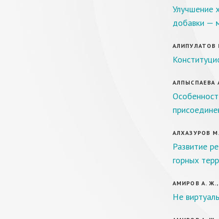
Улучшение 
добавки — 
АЛИПУЛАТОВ И
Конституци
АЛПЫСПАЕВА А
Особенности
присоединен
АЛХАЗУРОВ М. 
Развитие ре
горных тер
АМИРОВ А. Ж.,
Не виртуал