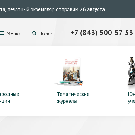
ста
, печатный экземпляр отправим
26 августа
.
+7 (843) 500-57-53
Меню
Поиск
ародные
Тематические
Юн
нции
журналы
уч