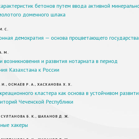
характеристик бетонов путем ввода активной минеральн
молотого доменного шлака
. С.
онная демократия — основа процветающего государства
. М.
 возникновения и развития нотариата в период
ия Казахстана к России
И., ОСМАЕВ Р. А., ХАСХАНОВА Х. Х.
креационного кластера как основа в устойчивом развити
риторий Чеченской Республики
 СУЛТАНОВА Б. К., ШАХАНОВ Д. Ж.
ьные хакеры