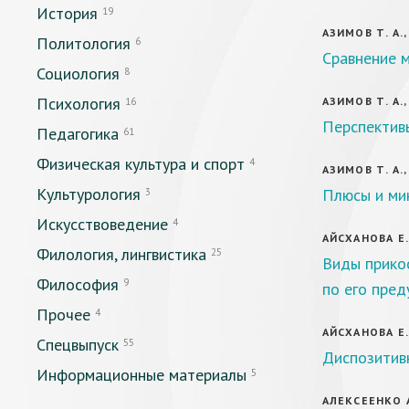
История
19
АЗИМОВ Т. А.
Политология
6
Сравнение 
Социология
8
Психология
АЗИМОВ Т. А.
16
Перспектив
Педагогика
61
Физическая культура и спорт
4
АЗИМОВ Т. А.
Культурология
Плюсы и ми
3
Искусствоведение
4
АЙСХАНОВА Е.
Филология, лингвистика
25
Виды прикос
Философия
9
по его пре
Прочее
4
АЙСХАНОВА Е.
Спецвыпуск
55
Диспозитивн
Информационные материалы
5
АЛЕКСЕЕНКО А.