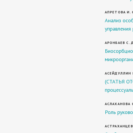
АПРЕТОВА И. 
Анализ осо
управления 
АРОНБАЕВ С. 
Биосорбцио
микрооргани
АСЕЙДУЛЛИН Р
(СТАТЬЯ ОТ
процессуал
АСЛАХАНОВА С
Роль руково
АСТРАХАНЦЕВА