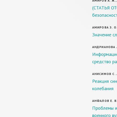
АМИРОВ А. Ж.,
(СТАТЬЯ ОТ
безопаснос
АМИРОВА З. О.
Значение с
АНДРИАНОВА Л
Информацио
средство ра
АНИСИМОВ С. 
Реакция си
колебания
АНФАЛОВ Е. В
Проблемы и
военного ву