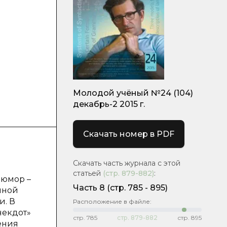
Молодой учёный №24 (104)
декабрь-2 2015 г.
Скачать номер в PDF
Скачать часть журнала с этой
статьей
(стр.
879-882
)
:
 юмор –
Часть 8
(cтр. 785 - 895)
нной
и. В
Расположение в файле:
некдот»
стр.
785
стр.
879-882
стр.
895
ения