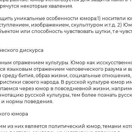
рячутся некоторые хваления.
щить уникальные особенности юмора:1) носители 
ступлением, изображением, скульптуром и.т.д. 2) Ю
ъектом или способность чувствовать шутки, т.е чувс
еского дискурса
вным отражением культуры. Юмор как исскусственн
ется языковым отражением человеческого разума и 
среду бития, образ жизни, социальные отношения,
ристики своего народа. В русской культуре юмор и
таемся через юмор в повседневной жизни, наприме
ннотацию русской культуры, тем более познать русс
 и нормы поведения.
кого юмора
м из них является политический юмор, темами кот