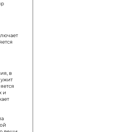
нр
ключает
яется
ия, в
лужит
ляется
х и
жает
ла
кой
о вещи,