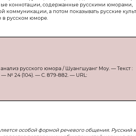
рные коннотации, содержанные русскими юморами,
ой коммуникации, а потом показывать русские куль
 в русском юморе.
нализ русского юмора / Шуангшуанг Моу. — Текст :
 № 24 (104). — С. 879-882. — URL:
вляется особой формой речевого общения. Русский 