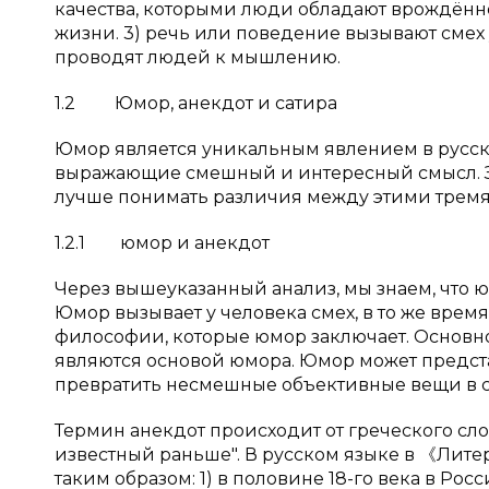
качества, которыми люди обладают врождённо;
жизни. 3) речь или поведение вызывают смех 
проводят людей к мышлению.
1.2 Юмор, анекдот и сатира
Юмор является уникальным явлением в русском
выражающие смешный и интересный смысл. Зд
лучше понимать различия между этими тремя
1.2.1 юмор и анекдот
Через вышеуказанный анализ, мы знаем, что 
Юмор вызывает у человека смех, в то же вре
философии, которые юмор заключает. Основно
являются основой юмора. Юмор может предс
превратить несмешные объективные вещи в см
Термин анекдот происходит от греческого слов
известный раньше". В русском языке в 《Ли
таким образом: 1) в половине 18-го века в Р