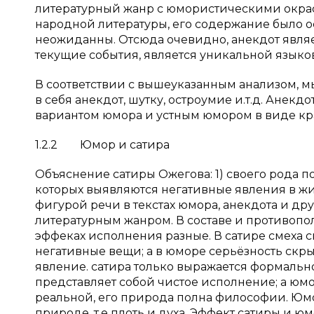
литературный жанр с юмористическими окраска
народной литературы, его содержание было 
неожиданны. Отсюда очевидно, анекдот являе
текущие события, является уникальной язык
В соответствии с вышеуказанным анализом, м
в себя анекдот, шутку, остроумие и.т.д. Анек
вариантом юмора и устным юмором в виде кр
1.2.2 Юмор и сатира
Объяснение сатиры Ожегова: 1) своего рода п
которых выявляются негативные явления в жи
фигурой речи в текстах юмора, анекдота и дру
литературным жанром. В составе и противопол
эффеках исполнения разные. В сатире смеха с
негативные вещи; а в юморе серьёзность скры
явление. сатира только выражается формально
представляет собой чистое исполнение; а юмо
реальной, его природа полна философии. Юмо
природе, т.е плоть и духа. Эффект сатиры и ю