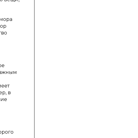
юмора
мор
тво
ое
важным
меет
р, в
кие
орого