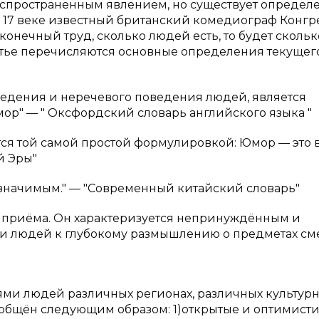
аспространенным явлением, но существует определ
В 17 веке известный британский комедиограф Конгр
конечный труд, сколько людей есть, то будет скольк
статье перечисляются основные определения текущег
ведения и неречевого поведения людей, является
мор" — " Оксфордский словарь английского языка "
ся той самой простой формулировкой: Юмор — это 
й Эры"
значимым." — "Современный китайский словарь"
о приёма. Он характеризуется непринуждённым и
ти людей к глубокому размышлению о предметах сме
ми людей различных регионах, различных культур
бобщён следующим образом: 1)открытые и оптимист