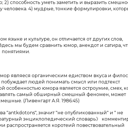
 2) способность уметь заметить и выразить смешно
у человека. 4) мудрые, тонкие формулировки, кото
 языке и культуре, он отличается от других слов,
есь мы будем сравнить юмор, анекдот и сатира, ч
 понятиями.
юмор являеся органическим едиством вкуса и фило
мя побуждает людей понимать смысл или подтекст
й особенностью юмора является остроумие, смех, к
тавлять самый обширный смешный феномен, может
ешные. (Ливенгарт А.Я. 1986:45)
а "antkdotons", значит "не опубликованный" и " не
тературный энциклопедический словарь》 комменти
оссии распространяется коротеий повествовательный