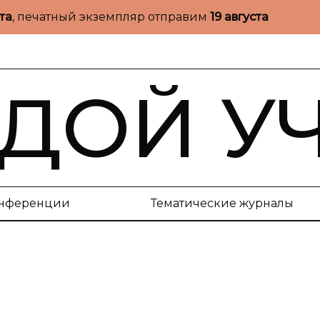
ста
, печатный экземпляр отправим
19 августа
ДОЙ У
нференции
Тематические журналы