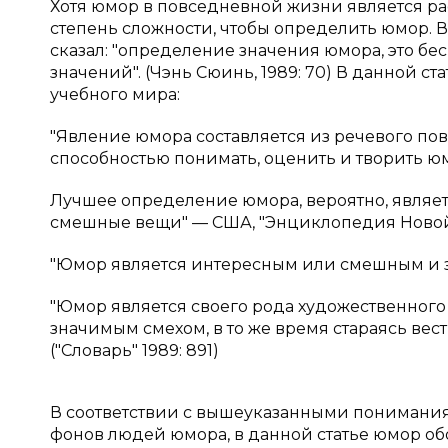
Хотя юмор в повседневной жизни является р
степень сложности, чтобы определить юмор. 
сказал: "определение значения юмора, это бес
значений". (Чэнь Сюинь, 1989: 70) В данной 
учебного мира:
"Явление юмора составляется из речевого по
способностью понимать, оценить и творить ю
Лучшее определение юмора, вероятно, являет
смешные вещи" — США, "Энциклопедия Ново
"Юмор является интересным или смешным и 
"Юмор является своего рода художественног
значимым смехом, в то же время стараясь вес
("Словарь" 1989: 891)
В соответствии с вышеуказанными понимания
фонов людей юмора, в данной статье юмор о