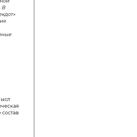
нной
 В
екдот»
ния
урные
мысл
еческая
 состав