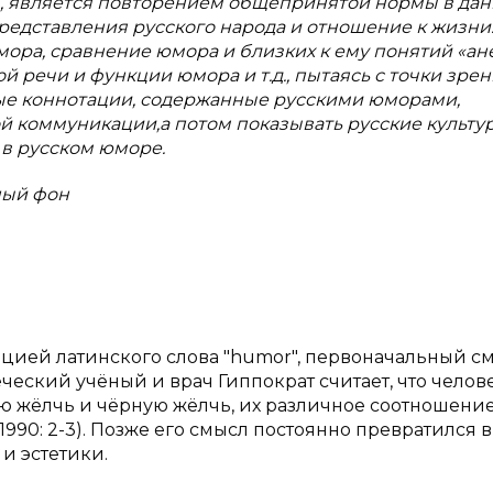
ы, является повторением общепринятой нормы в да
редставления русского народа и отношение к жизни.
ора, сравнение юмора и близких к ему понятий «ан
 речи и функции юмора и т.д., пытаясь с точки зре
ые коннотации, содержанные русскими юморами,
ой коммуникации,
а потом показывать русские культ
в русском юморе.
ный фон
ацией латинского слова "humor", первоначальный с
ческий учёный и врач Гиппократ считает, что челов
ую жёлчь и чёрную жёлчь, их различное соотношение
90: 2-3). Позже его смысл постоянно превратился в
и эстетики.