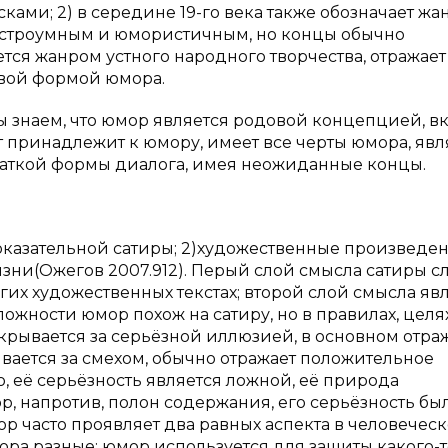
ми; 2) в середине 19-го века также обозначает жа
остроумным и юмористичным, но концы обычно
тся жанром устного народного творчества, отражает
овой формой юмора.
ы знаем, что юмор является родовой концепцией, в
дот принадлежит к юмору, имеет все черты юмора, явл
аткой формы диалога, имея неожиданные концы.
оказательной сатиры; 2)художественные произведен
зни(Ожегов 2007.912). Перый слой смысла сатиры с
гих художественных текстах; второй слой смысла яв
ожности юмор похож на сатиру, но в правилах, целя
крывается за серьёзной иллюзией, в основном отра
вается за смехом, обычно отражает положительное
, её серьёзность является ложной, её природа
р, напротив, полон содержания, его серьёзность бы
р часто проявляет два равных аспекта в человечес
мора разные: юмор используется для защиты какого-т