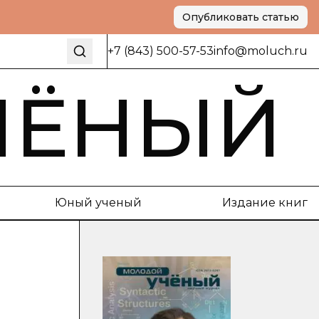
Опубликовать статью
+7 (843) 500-57-53
info@moluch.ru
ЧЁНЫЙ
Юный ученый
Издание книг