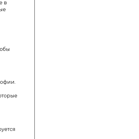
е в
рые
тобы
софии.
оторые
руется