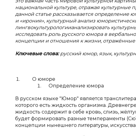
это важная часть мировой культурной картин
национальной культуре, отражая культурные п
данной статье рассказывается определение юм
и «ирония», культурный анализ юмористической
лингвокультурологии
анализировать культурн
исследовать роль русского юмора в вербальн
концепции и отношения к жизни, отражённые 
Ключевые слова:
русский юмор, язык, культур
О юморе
Определение юмора
В русском языке "Юмор" является транслитер
которого есть жидкость организма. Древнегре
жидкость содержит в себе кровь, слизь, жёлт
будет формировать разные темпераменты (Сю19
концепции нынешнего литературы, искусства 