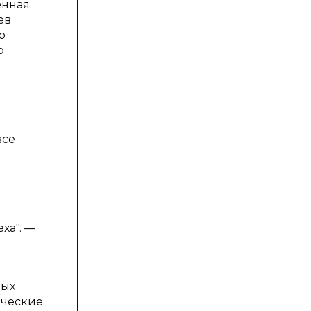
енная
ев
о
о
всё
ха". —
ных
ические