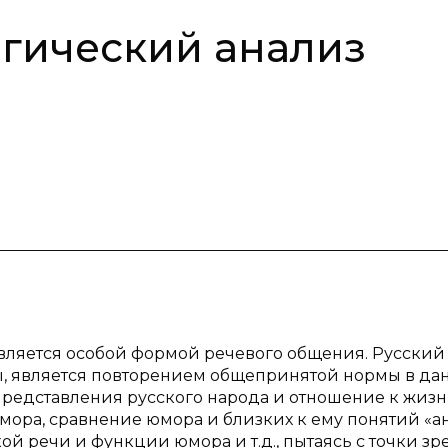
гический анализ
вляется особой формой речевого общения. Русский
ны, является повторением общепринятой нормы в да
представления русского народа и отношение к жизн
мора, сравнение юмора и близких к ему понятий «а
й речи и функции юмора и т.д., пытаясь с точки зр