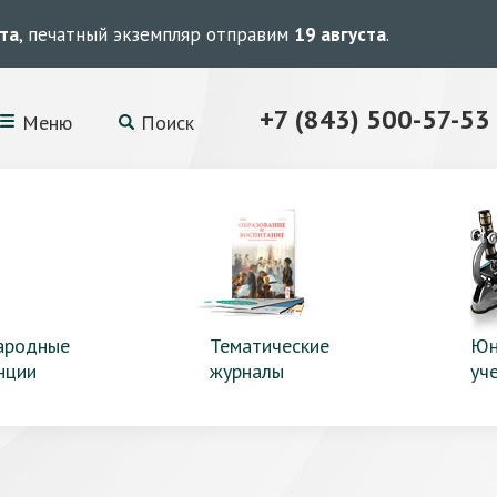
ста
, печатный экземпляр отправим
19 августа
.
+7 (843) 500-57-53
Меню
Поиск
ародные
Тематические
Юн
нции
журналы
уч