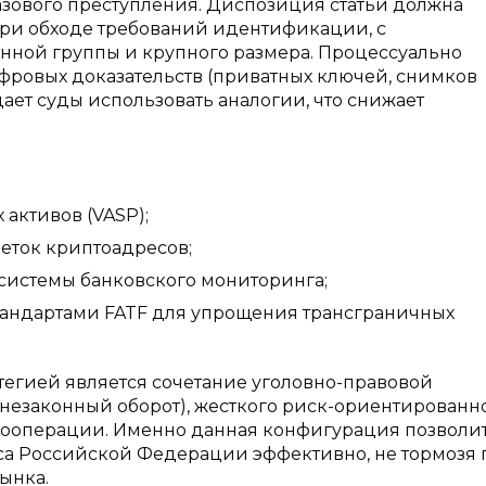
азового преступления. Диспозиция статьи должна
при обходе требований идентификации, с
ой группы и крупного размера. Процессуально
ровых доказательств (приватных ключей, снимков
ает суды использовать аналогии, что снижает
активов (VASP);
еток криптоадресов;
системы банковского мониторинга;
тандартами FATF для упрощения трансграничных
тегией является сочетание уголовно-правовой
 незаконный оборот), жесткого риск-ориентированн
кооперации. Именно данная конфигурация позволи
екса Российской Федерации эффективно, не тормозя
ынка.