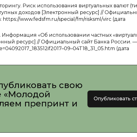
орингу. Риск использования виртуальных валют (т
ступных доходов [Электронный ресурс] // Официаль
ps://www.fedsfm.ru/special/fm/risksml/virc (дата
 Информация «Об использовании частных «виртуал
ронный ресурс] // Официальный сайт Банка России. 
ile=04092017_183512if2017–09–04T18_31_05.htm (дата
публиковать свою
е «Молодой
Опубликовать с
вляем препринт и