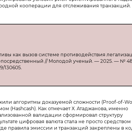
родной кооперации для отслеживания транзакций.
ктивы как вызов системе противодействия легализа
непосредственный // Молодой ученый. — 2025. — № 48 
99/130605.
или алгоритмы доказуемой сложности (Proof-of-Wor
ом (Hashcash). Как отмечает Х. Атаджанова, именно
ализованной валидации сформировал структуру
зультате цифровая валюта стала не просто средством
где правила эмиссии и транзакций закреплены в код