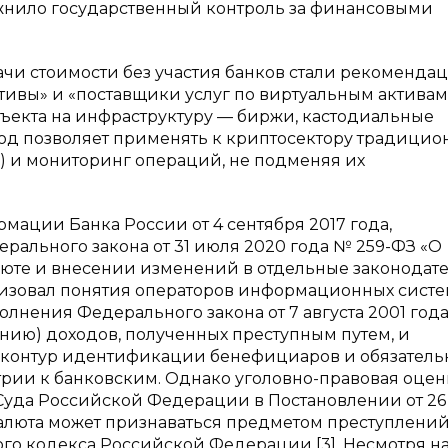
жнило государственный контроль за финансовыми
чи стоимости без участия банков стали рекоменда
ктивы» и «поставщики услуг по виртуальным активам
бъекта на инфраструктуру — биржи, кастодиальные
од позволяет применять к криптосектору традици
 и мониторинг операций, не подменяя их
мации Банка России от 4 сентября 2017 года,
ального закона от 31 июля 2020 года № 259-ФЗ «О
юте и внесении изменений в отдельные законодат
ализовал понятия операторов информационных систе
лнения Федерального закона от 7 августа 2001 года
нию) доходов, полученных преступным путем, и
о контур идентификации бенефициаров и обязатель
трии к банковским. Однако уголовно-правовая оцен
 Суда Российской Федерации в Постановлении от 26
валюта может признаваться предметом преступлений
ого кодекса Российской Федерации [3]. Несмотря на 