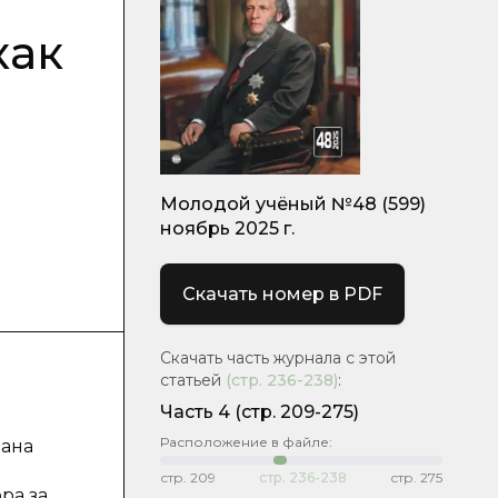
как
Молодой учёный №48 (599)
ноябрь 2025 г.
Скачать номер в PDF
Скачать часть журнала с этой
статьей
(стр.
236-238
)
:
Часть 4
(стр. 209-275)
Расположение в файле:
вана
стр.
209
стр.
236-238
стр.
275
ра за