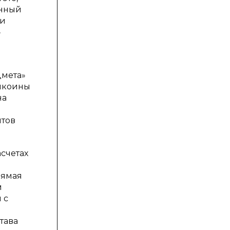
онный
ли
»
дмета»
блкоины
на
нтов
счетах
рямая
м
 с
тава