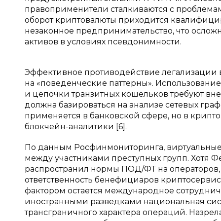
правоприменители сталкиваются с проблемам
оборот криптовалюты приходится квалифицир
незаконное предпринимательство, что ослож
активов в условиях псевдонимности.
Эффективное противодействие легализации в
на «поведенческие паттерны». Использование
и цепочки транзитных кошельков требуют вн
должна базироваться на анализе сетевых граф
применяется в банковской сфере, но в крип
блокчейн-аналитики [6].
По данным Росфинмониторинга, виртуальные 
между участниками преступных групп. Хотя Ф
распространил нормы ПОД/ФТ на операторов,
ответственность бенефициаров криптосервис
фактором остается международное сотрудниче
иностранными разведками национальная сист
трансграничного характера операций. Назрел