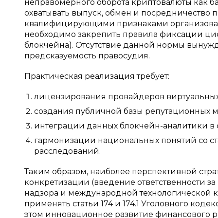
неправомерного оборота криптовалюты как б
охватывать выпуск, обмен и посредничество 
квалифицирующими признаками организованн
необходимо закрепить правила фиксации циф
блокчейна). Отсутствие данной нормы вынужд
предсказуемость правосудия.
Практическая реализация требует:
лицензирования провайдеров виртуальных 
создания публичной базы репутационных м
интеграции данных блокчейн-аналитики в 
гармонизации национальных понятий со с
расследований.
Таким образом, наиболее перспективной стра
конкретизации (введение ответственности за
надзора и международной технологической 
применять статьи 174 и 174.1 Уголовного код
этом инновационное развитие финансового р