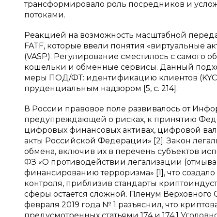
трансформировало роль посредников и усло
потоками.
Реакцией на возможность масштабной переда
FATF, которые ввели понятия «виртуальные а
(VASP). Регулирование сместилось с самого о
кошельки и обменные сервисы. Данный подх
меры ПОД/ФТ: идентификацию клиентов (KYC)
пруденциальным надзором [5, с. 214].
В России правовое поле развивалось от Инфор
предупреждающей о рисках, к принятию Федер
цифровых финансовых активах, цифровой вал
акты Российской Федерации» [2]. Закон лег
обмена, включив их в перечень субъектов испо
ФЗ «О противодействии легализации (отмыва
финансированию терроризма» [1], что создал
контроля, приблизив стандарты криптоиндус
сферы остается сложной. Пленум Верховного
февраля 2019 года № 1 разъяснил, что крипто
предусмотренных статьями 174 и 174.1 Уголовн