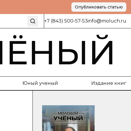
Опубликовать статью
+7 (843) 500-57-53
info@moluch.ru
ЧЁНЫЙ
Юный ученый
Издание книг