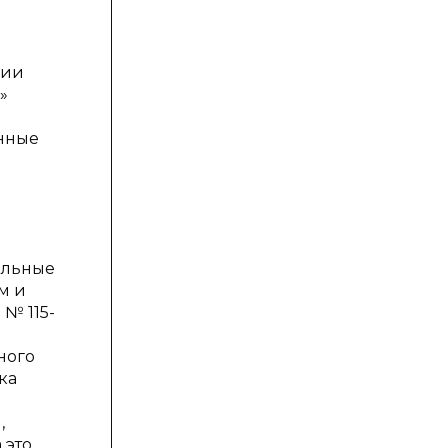
ции
»
онные
ельные
м и
 № 115-
ного
ка
,
это,