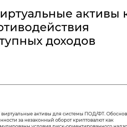
иртуальные активы 
отиводействия
тупных доходов
ут виртуальные активы для системы ПОД/ФТ. Обосно
нности за незаконный оборот криптовалют как
рмулированы условия риск-ориентированного надзо