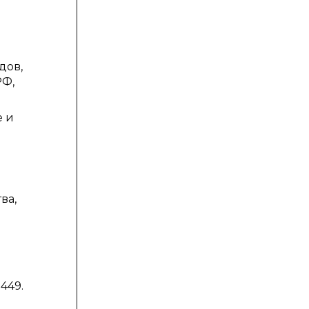
дов,
РФ,
е и
ва,
449.