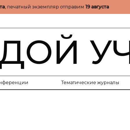
ста
, печатный экземпляр отправим
19 августа
ДОЙ У
нференции
Тематические журналы