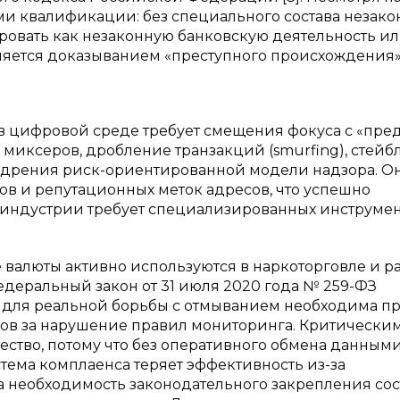
и квалификации: без специального состава незак
овать как незаконную банковскую деятельность и
няется доказыванием «преступного происхождения
 цифровой среде требует смещения фокуса с «пре
 миксеров, дробление транзакций (smurfing), стей
едрения риск-ориентированной модели надзора. О
ов и репутационных меток адресов, что успешно
тоиндустрии требует специализированных инструме
валюты активно используются в наркоторговле и ра
едеральный закон от 31 июля 2020 года № 259-ФЗ
 для реальной борьбы с отмыванием необходима п
ов за нарушение правил мониторинга. Критически
ство, потому что без оперативного обмена данными
ема комплаенса теряет эффективность из-за
а необходимость законодательного закрепления сос