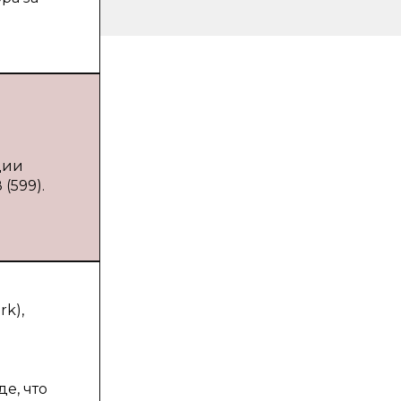
ции
(599).
k),
е, что