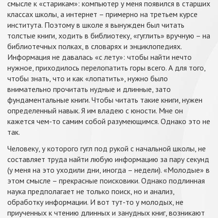
смысле к «старикам»: компьютер у меня появился в старших
классах школы, а интернет – примерно на третьем курсе
института. Поэтому в школе я вынужден был читать
толстые книги, ходить в библиотеку, «гуглить» вручную – на
библиотечных полках, в словарях и энциклопедиях.
Информация не давалась «с лету»: чтобы найти нечто
нужное, приходилось перелопатить горы всего. А для того,
чтобы знать, что и как «лопатить», нужно было
внимательно прочитать нудные и длинные, зато
фундаментальные книги. Чтобы читать такие книги, нужен
определенный навык. Я им владею с юности. Мне он
кажется чем-то самим собой разумеющимся. Однако это не
так.
Человеку, у которого гугл под рукой с начальной школы, не
составляет труда найти любую информацию за пару секунд
(у меня на это уходили дни, иногда – недели). «Молодые» в
этом смысле – прекрасные поисковики. Однако подлинная
наука предполагает не только поиск, но и анализ,
обработку информации. И вот тут-то у молодых, не
приученных к чтению длинных и занудных книг, возникают