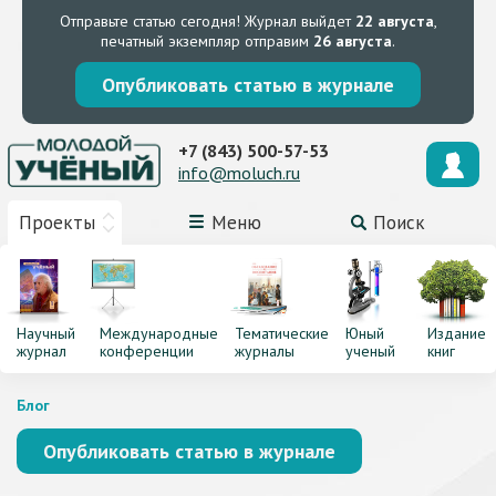
Отправьте статью сегодня!
Журнал выйдет
22 августа
,
печатный экземпляр отправим
26 августа
.
Опубликовать статью в журнале
+7 (843) 500-57-53
info@moluch.ru
Проекты
Меню
Поиск
Научный
Международные
Тематические
Юный
Издание
журнал
конференции
журналы
ученый
книг
Блог
Опубликовать статью в журнале