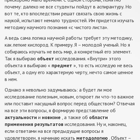
почему: далеко не все студенты пойдут в аспирантуру. Но
вот те, кто впоследствии решат связать свою жизнь с
наукой, испытают немало трудностей. Им придется изучать
методику научного познания «с чистого листа».
А ведь сама логика научной работы требует эту методику,
как легкие кислород. К примеру. Я – молодой ученый. Но я
собираюсь изучать не весь мир, а конкретный его элемент.
Так я выбираю
объект
исследования. «Внутри» этого
объекта я выбираю «
предмет
», то есть исследую не весь
объект, а одну его характерную черту, нечто самое ценное
в нем.
Однако я невольно задумываюсь: а будет ли мое
исследование полезным, новым, откроет ли что-то важное
или поставит насущный вопрос перед обществом? Отвечая
на все эти вопросы, я формирую представление об
актуальности
и
новизне
, а также об
области
применения результатов
исследования. Ну и, наконец,
если ответами на все предыдущие вопросы я
удовлетворен, я начинаю искать
методологию
. Объект –