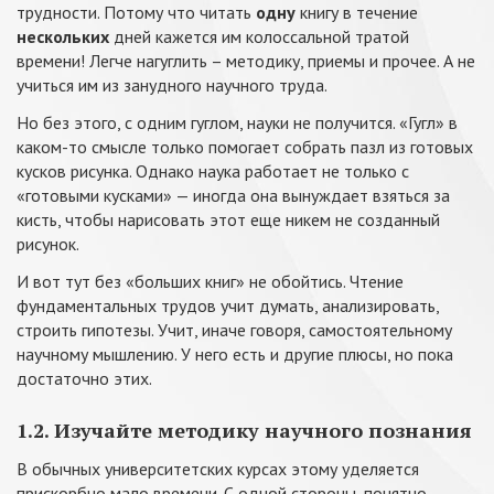
трудности. Потому что читать
одну
книгу в течение
нескольких
дней кажется им колоссальной тратой
времени! Легче нагуглить – методику, приемы и прочее. А не
учиться им из занудного научного труда.
Но без этого, с одним гуглом, науки не получится. «Гугл» в
каком-то смысле только помогает собрать пазл из готовых
кусков рисунка. Однако наука работает не только с
«готовыми кусками» — иногда она вынуждает взяться за
кисть, чтобы нарисовать этот еще никем не созданный
рисунок.
И вот тут без «больших книг» не обойтись. Чтение
фундаментальных трудов учит думать, анализировать,
строить гипотезы. Учит, иначе говоря, самостоятельному
научному мышлению. У него есть и другие плюсы, но пока
достаточно этих.
1.2. Изучайте методику научного познания
В обычных университетских курсах этому уделяется
прискорбно мало времени. С одной стороны, понятно