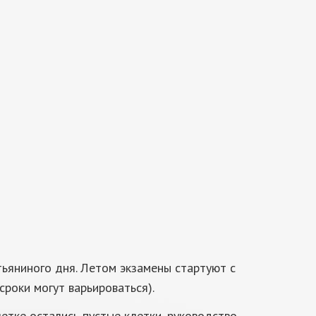
тьяниного дня. Летом экзамены стартуют с
сроки могут варьироваться).
четке остались пустые клетки, руководство