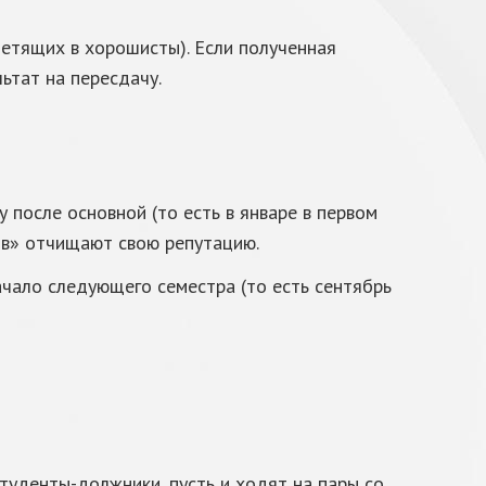
метящих в хорошисты). Если полученная
ьтат на пересдачу.
 после основной (то есть в январе в первом
ов» отчищают свою репутацию.
ачало следующего семестра (то есть сентябрь
туденты-должники, пусть и ходят на пары со