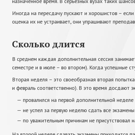
назначенное время. В серьезных вузах таких шансо
Иногда на пересдачу пускают и хорошистов – если
оценка их не устраивает, они упрашивают преподав
Сколько длится
В среднем каждая дополнительная сессия занимает 
семестре и в июле – во втором). Когда успешные 
Вторая неделя – это своеобразная вторая попытка 
и февраль соответственно). В это время досдают эк
провалился на первой дополнительной неделе 
не успел за первую неделю сдать все экзамены
по уважительным причинам не присутствовал н
На второй неделе сдавать экзамены приходится па