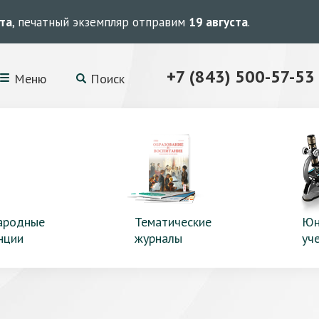
ста
, печатный экземпляр отправим
19 августа
.
+7 (843) 500-57-53
Меню
Поиск
ародные
Тематические
Юн
нции
журналы
уч