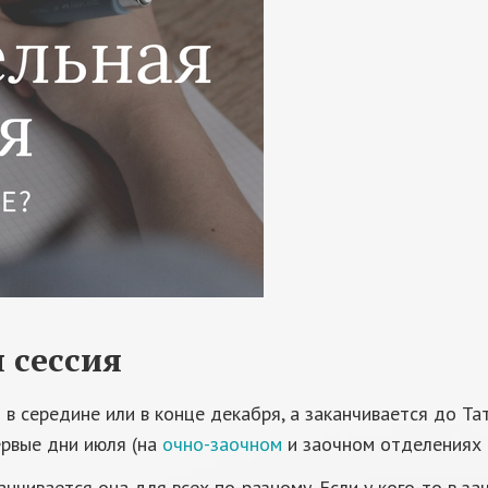
 сессия
 в середине или в конце декабря, а заканчивается до Та
ервые дни июля (на
очно-заочном
и заочном отделениях 
анчивается она для всех по-разному. Если у кого-то в за