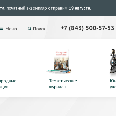
ста
, печатный экземпляр отправим
19 августа
.
+7 (843) 500-57-53
Меню
Поиск
ародные
Тематические
Юн
нции
журналы
уч