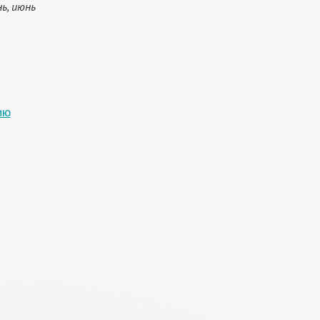
ь, июнь
ию