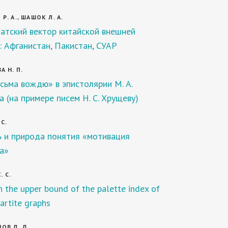
Р. А., ШАШОК Л. А.
тский вектор китайской внешней
: Афганистан, Пакистан, СУАР
А Н. П.
сьма вождю» в эпистолярии М. А.
 (на примере писем Н. С. Хрущеву)
С.
 и природа понятия «мотивация
а»
. С.
 the upper bound of the palette index of
partite graphs
ОВ Д. Д.