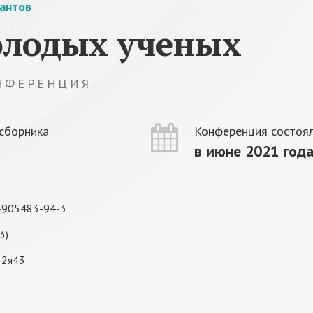
рантов
олодых ученых
НФЕРЕНЦИЯ
сборника
Конференция состоял
в июне 2021 год
-905483-94-3
3)
-2я43