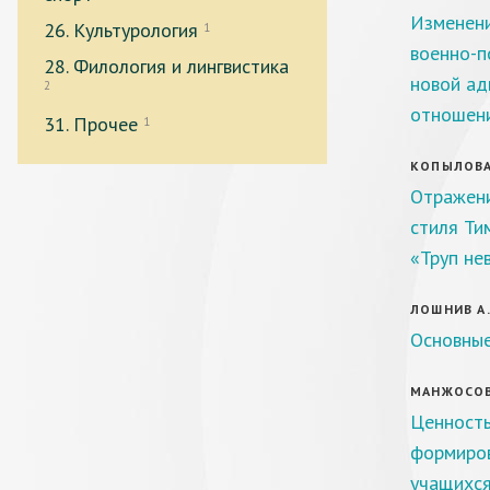
Изменени
26. Культурология
1
военно-п
28. Филология и лингвистика
новой ад
2
отношени
31. Прочее
1
КОПЫЛОВА 
Отражени
стиля Ти
«Труп не
ЛОШНИВ А.
Основные
МАНЖОСОВА 
Ценность
формиров
учащихс