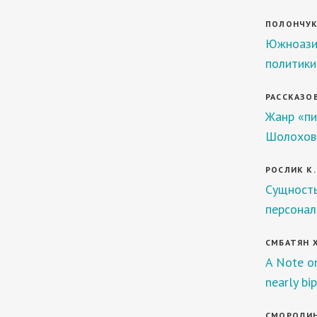
ПОЛОНЧУК 
Южноазиа
политики
РАССКАЗОВ
Жанр «пи
Шолохова
РОСЛИК К. 
Сущность
персонал
СМБАТЯН Х
A Note on
nearly bi
СМОРОДИН