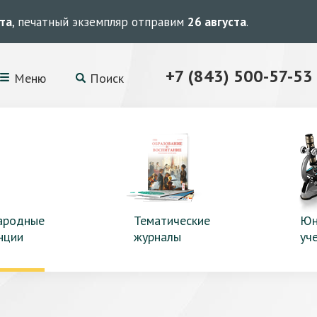
ста
, печатный экземпляр отправим
26 августа
.
+7 (843) 500-57-53
Меню
Поиск
ародные
Тематические
Юн
нции
журналы
уч