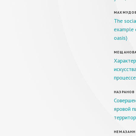
МАХМУДОВ 
The socia
example 
oasis)
МЕЩАНОВА Л
Характер
искусства
процессе
НАЗРАНОВ Х
Совершен
яровой п
территор
НЕМАЗАННИ