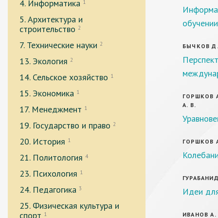
4. Информатика
1
Информа
5. Архитектура и
обучении
строительство
2
7. Технические науки
2
БЫЧКОВ Д.
Перспект
13. Экология
2
междуна
14. Сельское хозяйство
1
15. Экономика
1
ГОРШКОВ А.
А. В.
17. Менеджмент
1
Уравнове
19. Государство и право
2
20. История
1
ГОРШКОВ А.
Колебани
21. Политология
4
23. Психология
1
ГУРАБАНИДЗ
24. Педагогика
3
Идеи для
25. Физическая культура и
спорт
1
ИВАНОВ А. 