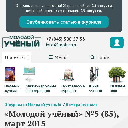
Отправьте статью сегодня!
Журнал выйдет
15 августа
,
печатный экземпляр отправим
19 августа
.
Опубликовать статью в журнале
+7 (843) 500-57-53
info@moluch.ru
Проекты
Меню
Поиск
Научный
Международные
Тематические
Юный
Издание
журнал
конференции
журналы
ученый
книг
О журнале «Молодой ученый»
/
Номера журнала
«Молодой учёный» №5 (85),
март 2015