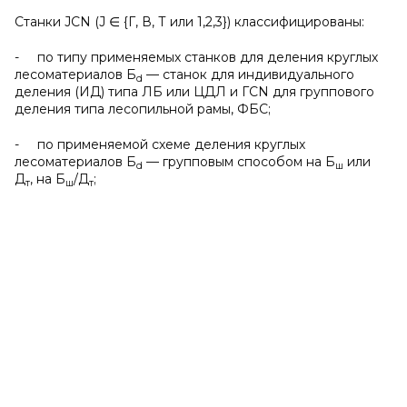
Станки JCN (J ∈ {Г, В, Т или 1,2,3}) классифицированы:
- по типу применяемых станков для деления круглых
лесоматериалов Б
— станок для индивидуального
d
деления (ИД) типа ЛБ или ЦДЛ и ГCN для группового
деления типа лесопильной рамы, ФБС;
- по применяемой схеме деления круглых
лесоматериалов Б
— групповым способом на Б
или
d
ш
Д
, на Б
/Д
;
т
ш
т