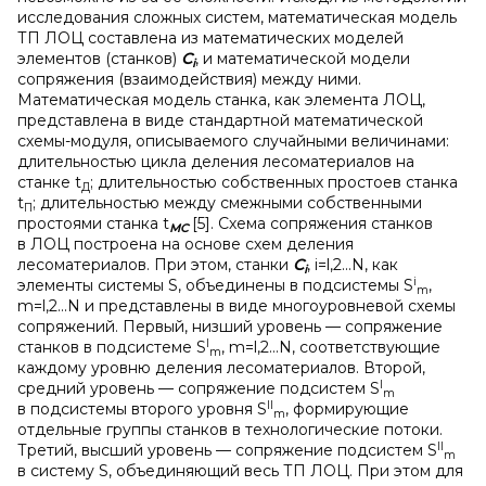
исследования сложных систем, математическая модель
ТП ЛОЦ составлена из математических моделей
элементов (станков)
С
, и математической модели
i
сопряжения (взаимодействия) между ними.
Математическая модель станка, как элемента ЛОЦ,
представлена в виде стандартной математической
схемы-модуля, описываемого случайными величинами:
длительностью цикла деления лесоматериалов на
станке t
; длительностью собственных простоев станка
Д
t
; длительностью между смежными собственными
П
простоями станка t
[5]. Схема сопряжения станков
MC
в ЛОЦ построена на основе схем деления
лесоматериалов. При этом, станки
С
, i=l,2...N, как
i
i
элементы системы S, объединены в подсистемы S
,
m
m=l,2...N и представлены в виде многоуровневой схемы
сопряжений. Первый, низший уровень — сопряжение
I
станков в подсистеме S
, m=l,2...N, соответствующие
m
каждому уровню деления лесоматериалов. Второй,
I
средний уровень — сопряжение подсистем S
m
II
в подсистемы второго уровня S
, формирующие
m
отдельные группы станков в технологические потоки.
II
Третий, высший уровень — сопряжение подсистем S
m
в систему S, объединяющий весь ТП ЛОЦ. При этом для