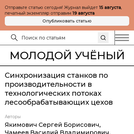
Отправьте статью сегодня! Журнал выйдет
15 августа
,
печатный экземпляр отправим
19 августа
Опубликовать статью
МОЛОДОЙ УЧЁНЫЙ
Синхронизация станков по
производительности в
технологических потоках
лесообрабатывающих цехов
Авторы
Якимович Сергей Борисович
,
Чамеев Василий Владимирович
,