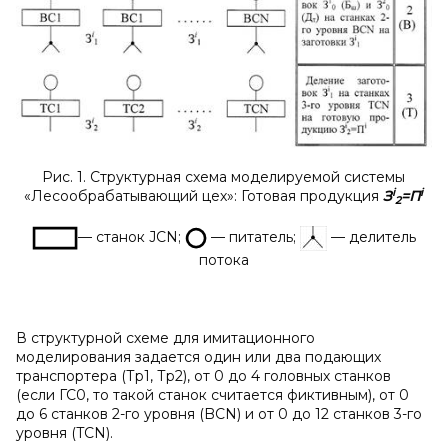
Рис. 1. Структурная схема моделируемой системы
i
i
«Лесообрабатывающий цех»: Готовая продукция
З
=П
2
— станок JCN;
— питатель;
— делитель
потока
В структурной схеме для имитационного
моделирования задается один или два подающих
транспортера (Тр1, Тр2), от 0 до 4 головных станков
(если ГС0, то такой станок считается фиктивным), от 0
до 6 станков 2-го уровня (BCN) и от 0 до 12 станков 3-го
уровня (TCN).