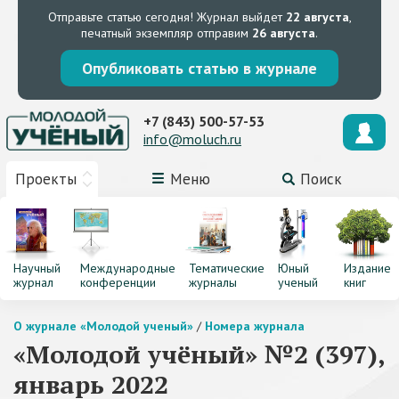
Отправьте статью сегодня!
Журнал выйдет
22 августа
,
печатный экземпляр отправим
26 августа
.
Опубликовать статью в журнале
+7 (843) 500-57-53
info@moluch.ru
Проекты
Меню
Поиск
Научный
Международные
Тематические
Юный
Издание
журнал
конференции
журналы
ученый
книг
О журнале «Молодой ученый»
/
Номера журнала
«Молодой учёный» №2 (397),
январь 2022