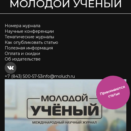
МОЛОДОЙ УЧЁНЫЙ
Номера журнала
Научные конференции
Тематические журналы
Как опубликовать статью
Полезная информация
Оплата и скидки
Об издательстве
+7 (843) 500-57-53
info@moluch.ru
и
н
и
м
а
ют
с
я
ст
ать
П
р
и