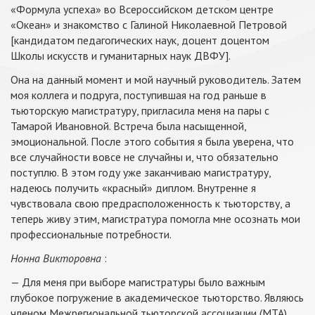
«Формула успеха» во Всероссийском детском центре
«Океан» и знакомство с Галиной Николаевной Петровой
[кандидатом педагогических наук, доцент доцентом
Школы искусств и гуманитарных наук ДВФУ].
Она на данный момент и мой научный руководитель. Затем
моя коллега и подруга, поступившая на год раньше в
тьюторскую магистратуру, пригласила меня на пары с
Тамарой Ивановной. Встреча была насыщенной,
эмоциональной. После этого события я была уверена, что
все случайности вовсе не случайны и, что обязательно
поступлю. В этом году уже заканчиваю магистратуру,
надеюсь получить «красный» диплом. Внутренне я
чувствовала свою предрасположенность к тьюторству, а
теперь живу этим, магистратура помогла мне осознать мои
профессиональные потребности.
Нонна Викторовна
:
— Для меня при выборе магистратуры было важным
глубокое погружение в академическое тьюторство. Являюсь
членом Межрегиональной тьюторской ассоциации (МТА)