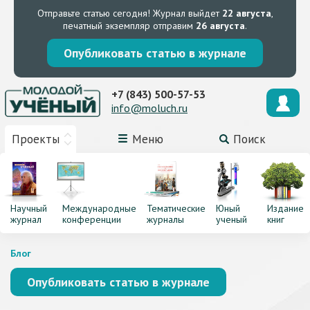
Отправьте статью сегодня!
Журнал выйдет
22 августа
,
печатный экземпляр отправим
26 августа
.
Опубликовать статью в журнале
+7 (843) 500-57-53
info@moluch.ru
Проекты
Меню
Поиск
Научный
Международные
Тематические
Юный
Издание
журнал
конференции
журналы
ученый
книг
Блог
Опубликовать статью в журнале